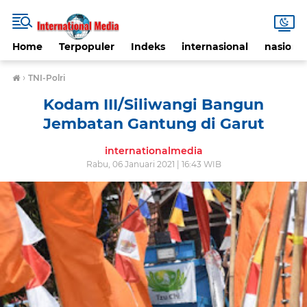
Home
Terpopuler
Indeks
internasional
nasional
›
TNI-Polri
Kodam III/Siliwangi Bangun
Jembatan Gantung di Garut
internationalmedia
Rabu, 06 Januari 2021 | 16:43 WIB