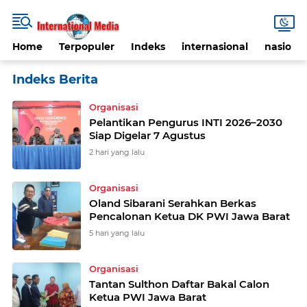
Home
Terpopuler
Indeks
internasional
nasional
Home
Currently Browsing: Organisasi
Organisasi
Pelantikan Pengurus INTI 2026–2030
Siap Digelar 7 Agustus
2 hari yang lalu
Organisasi
Oland Sibarani Serahkan Berkas
Pencalonan Ketua DK PWI Jawa Barat
5 hari yang lalu
Organisasi
Tantan Sulthon Daftar Bakal Calon
Ketua PWI Jawa Barat