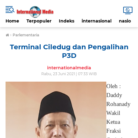
Home
Terpopuler
Indeks
internasional
nasional
›
Parlementaria
Terminal Ciledug dan Pengalihan
P3D
internationalmedia
Rabu, 23 Juni 2021 | 07:33 WIB
Oleh :
Daddy
Rohanady
Wakil
Ketua
Fraksi