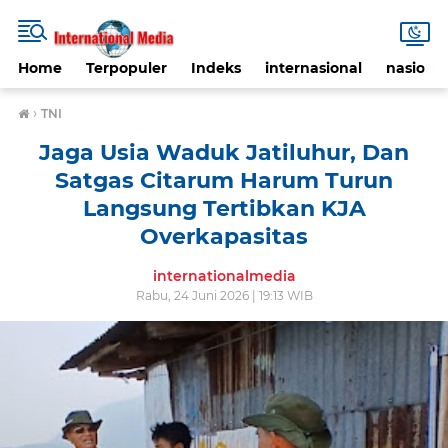
Home
Terpopuler
Indeks
internasional
nasional
›
TNI
Jaga Usia Waduk Jatiluhur, Dan
Satgas Citarum Harum Turun
Langsung Tertibkan KJA
Overkapasitas
internationalmedia
Rabu, 24 Juni 2026 | 19:13 WIB