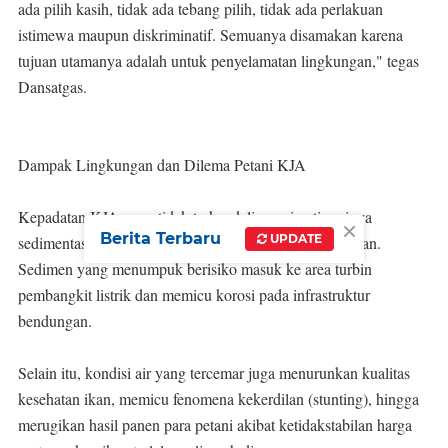
ada pilih kasih, tidak ada tebang pilih, tidak ada perlakuan
istimewa maupun diskriminatif. Semuanya disamakan karena
tujuan utamanya adalah untuk penyelamatan lingkungan," tegas
Dansatgas.
Dampak Lingkungan dan Dilema Petani KJA
Kepadatan KJA yang tidak terkendali memicu tingginya
×
Berita Terbaru
UPDATE
sedimentasi akibat sisa pakan komersial dan kotoran ikan.
Sedimen yang menumpuk berisiko masuk ke area turbin
pembangkit listrik dan memicu korosi pada infrastruktur
bendungan.
Selain itu, kondisi air yang tercemar juga menurunkan kualitas
kesehatan ikan, memicu fenomena kekerdilan (stunting), hingga
merugikan hasil panen para petani akibat ketidakstabilan harga