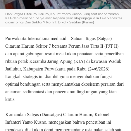
Dan Satgas Citarum Harum, Kol Inf. Yanto Kusno (Kiri) saat menertibkan
KJA dan memberi penjelasan kepada pemilik/penjaga KJA Overkapasitas
didampingi Dan Sektor 7, Kol Inf. Dikdik Sadikin (Kanan)
Purwakarta.Internationalmedia.id.– Satuan Tugas (Satgas)
Citarum Harum Sektor 7 bersama Perum Jasa Tirta II (PJT II)
dan aparat gabungan resmi melakukan penataan serta penertiban
ribuan petak Keramba Jaring Apung (KJA) di kawasan Waduk
Jatiluhur, Kabupaten Purwakarta pada Rabu (24/6/2026).
Langkah strategis ini diambil guna mengembalikan fungsi
optimal bendungan serta menyelamatkan ekosistem perairan dari
ancaman sedimentasi dan pencemaran lingkungan yang kian
kritis.
Komandan Satgas (Dansatgas) Citarum Harum, Kolonel
Infanteri Yanto Kusno, menegaskan bahwa penertiban ini
mendesak dilakukan demi memperpanjang usia pakai salah satu