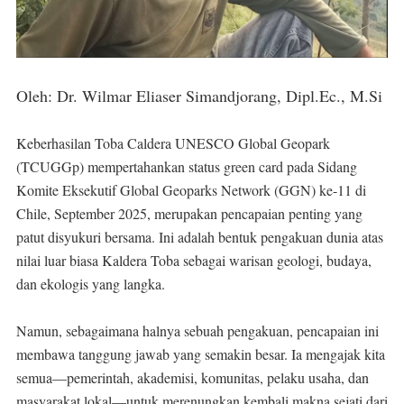
Oleh: Dr. Wilmar Eliaser Simandjorang, Dipl.Ec., M.Si
Keberhasilan Toba Caldera UNESCO Global Geopark
(TCUGGp) mempertahankan status green card pada Sidang
Komite Eksekutif Global Geoparks Network (GGN) ke-11 di
Chile, September 2025, merupakan pencapaian penting yang
patut disyukuri bersama. Ini adalah bentuk pengakuan dunia atas
nilai luar biasa Kaldera Toba sebagai warisan geologi, budaya,
dan ekologis yang langka.
Namun, sebagaimana halnya sebuah pengakuan, pencapaian ini
membawa tanggung jawab yang semakin besar. Ia mengajak kita
semua—pemerintah, akademisi, komunitas, pelaku usaha, dan
masyarakat lokal—untuk merenungkan kembali makna sejati dari