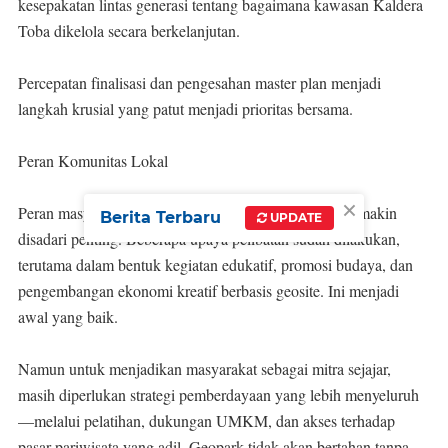
kesepakatan lintas generasi tentang bagaimana kawasan Kaldera
Toba dikelola secara berkelanjutan.
Percepatan finalisasi dan pengesahan master plan menjadi
langkah krusial yang patut menjadi prioritas bersama.
Peran Komunitas Lokal
×
Peran masyarakat lokal dalam pengelolaan geopark semakin
Berita Terbaru
UPDATE
disadari penting. Beberapa upaya pelibatan sudah dilakukan,
terutama dalam bentuk kegiatan edukatif, promosi budaya, dan
pengembangan ekonomi kreatif berbasis geosite. Ini menjadi
awal yang baik.
Namun untuk menjadikan masyarakat sebagai mitra sejajar,
masih diperlukan strategi pemberdayaan yang lebih menyeluruh
—melalui pelatihan, dukungan UMKM, dan akses terhadap
pasar pariwisata yang adil. Geopark tidak akan bertahan tanpa