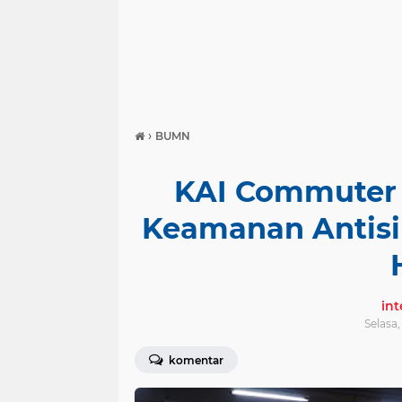
›
BUMN
KAI Commuter 
Keamanan Antisi
in
Selasa,
komentar