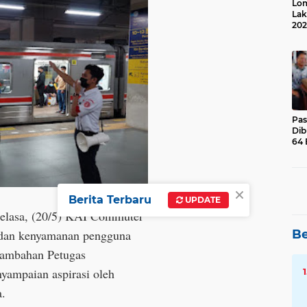
Lom
Lak
202
Suk
Pas
Dib
64 
×
Berita Terbaru
UPDATE
i Selasa, (20/5) KAI Commuter
Be
 dan kenyamanan pengguna
nambahan Petugas
yampaian aspirasi oleh
a.