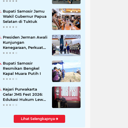
Beli Masyarakat
Bupati Samosir Jamu
Wakil Gubernur Papua
Selatan di Tuktuk
Presiden Jerman Awali
Kunjungan
Kenegaraan, Perkuat
Kemitraan Strategis
Indonesia–Jerman
Bupati Samosir
Resmikan Bengkel
Kapal Muara Putih I
Kejari Purwakarta
Gelar JMS Fest 2026:
Edukasi Hukum Lewat
Kreativitas Pelajar
Lihat Selengkapnya