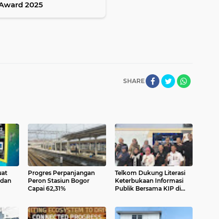
Award 2025
SHARE
uat
Progres Perpanjangan
Telkom Dukung Literasi
 dan
Peron Stasiun Bogor
Keterbukaan Informasi
Capai 62,31%
Publik Bersama KIP di
SMK Telkom Purwokerto