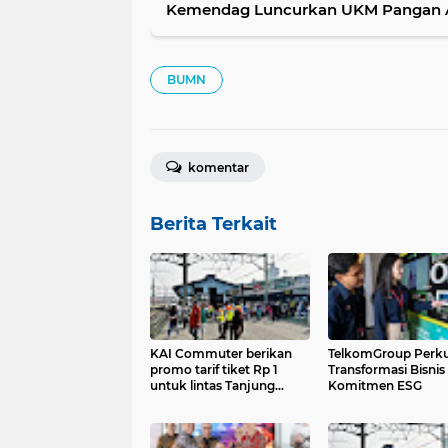
Kemendag Luncurkan UKM Pangan 
BUMN
komentar
Berita Terkait
KAI Commuter berikan
TelkomGroup Perk
promo tarif tiket Rp 1
Transformasi Bisnis
untuk lintas Tanjung
Komitmen ESG
Priok