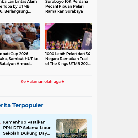
ba Lari Lintas Alam
Suroboyo 10K Perdana
e Toba by UTMB
Pecah! Ribuan Pelari
6, Berlangsung
Ramaikan Surabaya
ses
opati Cup 2026
1000 Lebih Pelari dari 34
uka, Sambut HUT ke-
Negara Ramaikan Trail
Batalyon Armed
of The Kings UTMB 2026
di Samosir
Ke Halaman olahraga
rita Terpopuler
Kemenhub Pastikan
PPN DTP Selama Libur
Sekolah Dukung Daya