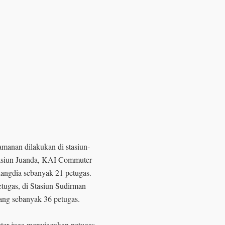
anan dilakukan di stasiun-
 Stasiun Juanda, KAI Commuter
dangdia sebanyak 21 petugas.
tugas, di Stasiun Sudirman
ang sebanyak 36 petugas.
ter juga menyiagakan petugas