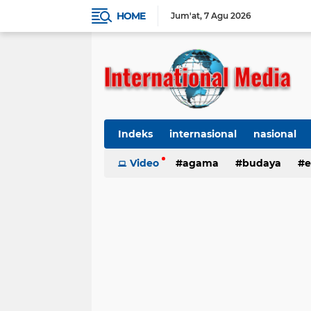
HOME
Jum'at
7 Agu 2026
Indeks
internasional
nasional
Ekbis
Video
TNI-Polri
agama
Organisasi
budaya
kes
e
kriminal
Polhukam
internasional
kesehatan
kri