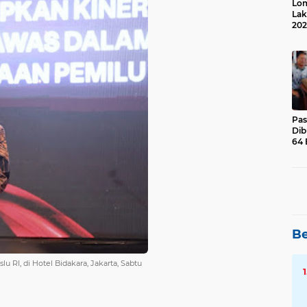
Lom
Lak
202
Suk
Pas
Dib
64 
Be
RI, di Hotel Bidakara, Jakarta, Sabtu