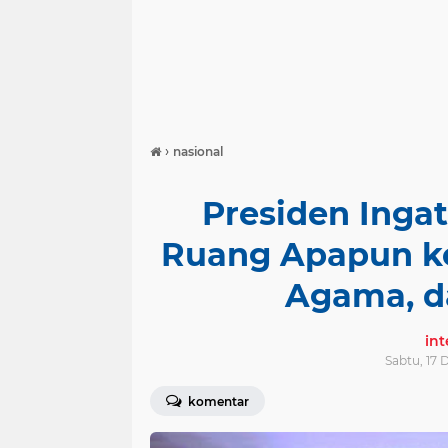
›
nasional
Presiden Inga
Ruang Apapun kep
Agama, d
in
Sabtu, 17
komentar