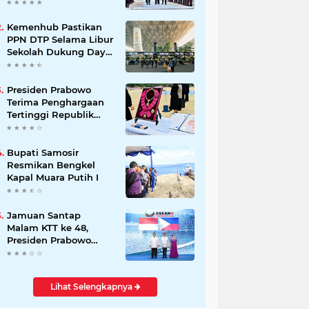
Kemitraan Strategis
Indonesia–Jerman
Kemenhub Pastikan
PPN DTP Selama Libur
Sekolah Dukung Daya
Beli Masyarakat
Presiden Prabowo
Terima Penghargaan
Tertinggi Republik
Korea, The Grand
Order of Mugunghwa
Bupati Samosir
Resmikan Bengkel
Kapal Muara Putih I
Jamuan Santap
Malam KTT ke 48,
Presiden Prabowo
Disambut Langsung
Presiden Marcos Ir
Lihat Selengkapnya