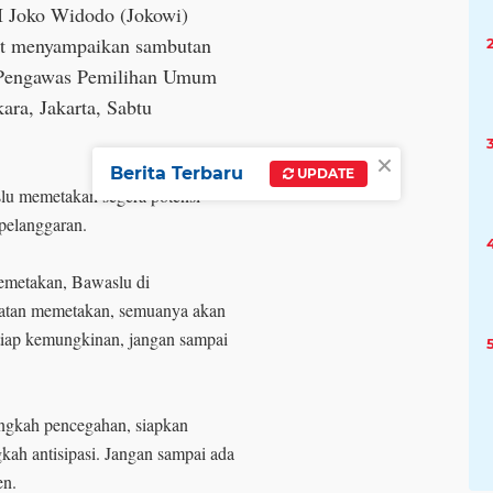
RI Joko Widodo (Jokowi)
at menyampaikan sambutan
n Pengawas Pemilihan Umum
ara, Jakarta, Sabtu
×
Berita Terbaru
UPDATE
lu memetakan segera potensi
pelanggaran.
memetakan, Bawaslu di
atan memetakan, semuanya akan
etiap kemungkinan, jangan sampai
ngkah pencegahan, siapkan
kah antisipasi. Jangan sampai ada
en.