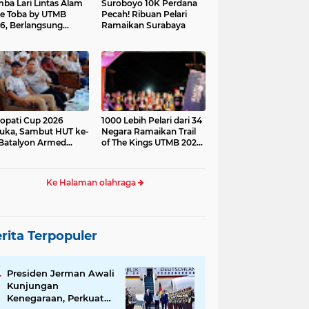
ba Lari Lintas Alam
Suroboyo 10K Perdana
e Toba by UTMB
Pecah! Ribuan Pelari
6, Berlangsung
Ramaikan Surabaya
ses
opati Cup 2026
1000 Lebih Pelari dari 34
uka, Sambut HUT ke-
Negara Ramaikan Trail
Batalyon Armed
of The Kings UTMB 2026
di Samosir
Ke Halaman olahraga
rita Terpopuler
Presiden Jerman Awali
Kunjungan
Kenegaraan, Perkuat