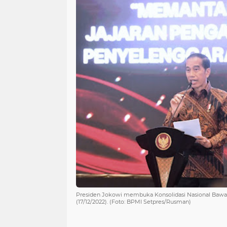
Presiden Jokowi membuka Konsolidasi Nasional Bawaslu 
(17/12/2022). (Foto: BPMI Setpres/Rusman)