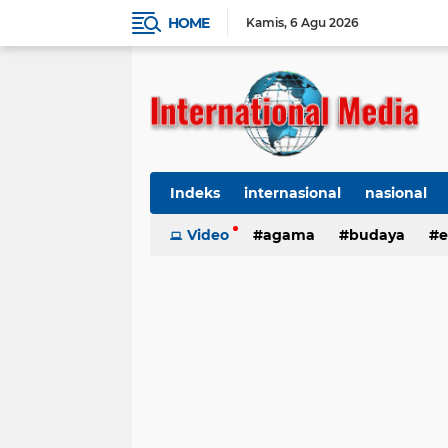
HOME
Kamis
6 Agu 2026
Indeks
internasional
nasional
Ekbis
Video
TNI-Polri
agama
Organisasi
budaya
kes
e
kriminal
Polhukam
internasional
kesehatan
kri