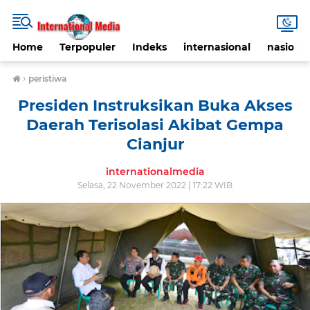
Home
Terpopuler
Indeks
internasional
nasional
›
peristiwa
Presiden Instruksikan Buka Akses
Daerah Terisolasi Akibat Gempa
Cianjur
internationalmedia
Selasa, 22 November 2022 | 17:22 WIB