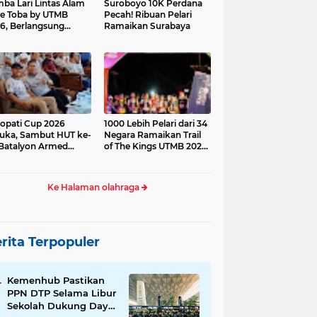
ba Lari Lintas Alam
Suroboyo 10K Perdana
e Toba by UTMB
Pecah! Ribuan Pelari
6, Berlangsung
Ramaikan Surabaya
ses
opati Cup 2026
1000 Lebih Pelari dari 34
uka, Sambut HUT ke-
Negara Ramaikan Trail
Batalyon Armed
of The Kings UTMB 2026
di Samosir
Ke Halaman olahraga
rita Terpopuler
Kemenhub Pastikan
PPN DTP Selama Libur
Sekolah Dukung Daya