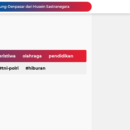
ng-Denpasar dari Husein Sastranegara
, APPBI Dorong Daya Beli dan Ekonomi Nasional
sebagai Ketua IWP DPRD Jabar Periode 2026–2028
 Tengah Ramainya Dunia
Hari Hutan Indonesia 2026, Buky Wibawa Ajak Masyarakat Pulihkan Hutan
ni Anak Yatim di HUT ke-50 Bahlil Lahadalia
Perusahaan Global di Jakarta
 Groundbreaking PSEL Legok Nangka
eristiwa
olahraga
pendidikan
n Bahan Pangan Harga Terjangkau
aya
tni-polri
hiburan
hiburan
serba serbi
Dukung UI Green Marathon 2026, KAI Commuter Tambah Dua Perjalanan Lintas Bogor