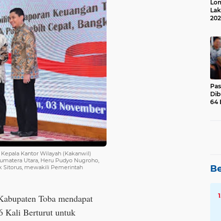
Lom
Lak
202
Suk
Pas
Dib
64 
Kepala Kantor Wilayah (Kakanwil)
 Sumatera Utara, Heru Pudyo Nugroho,
Be
 Sitorus, mewakili Pemerintah
 Kabupaten Toba mendapat
 Kali Berturut untuk