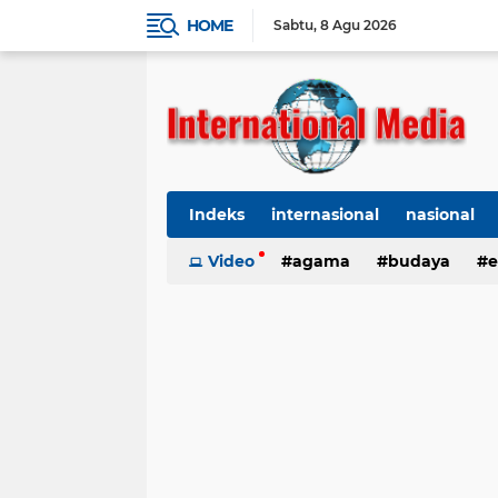
HOME
Sabtu
8 Agu 2026
Indeks
internasional
nasional
Ekbis
Video
TNI-Polri
agama
Organisasi
budaya
kes
e
kriminal
Polhukam
internasional
kesehatan
kri