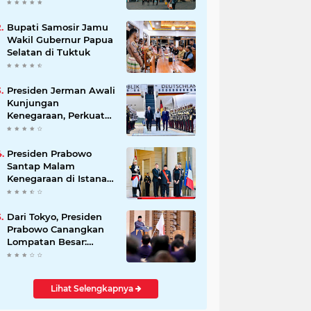
Beli Masyarakat
Bupati Samosir Jamu
Wakil Gubernur Papua
Selatan di Tuktuk
Presiden Jerman Awali
Kunjungan
Kenegaraan, Perkuat
Kemitraan Strategis
Indonesia–Jerman
Presiden Prabowo
Santap Malam
Kenegaraan di Istana
Élysée Paris
Dari Tokyo, Presiden
Prabowo Canangkan
Lompatan Besar:
Energi Hijau, Hilirisasi,
dan Diplomasi
Ekonomi
Lihat Selengkapnya