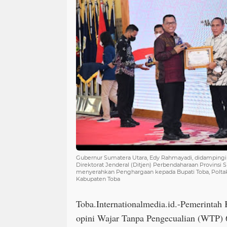
Gubernur Sumatera Utara, Edy Rahmayadi, didampingi 
Direktorat Jenderal (Ditjen) Perbendaharaan Provinsi
menyerahkan Penghargaan kepada Bupati Toba, Poltak
Kabupaten Toba
Toba.Internationalmedia.id.-Pemerintah
opini Wajar Tanpa Pengecualian (WTP) 6