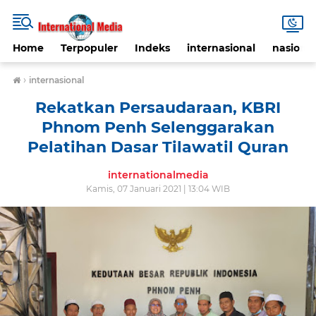
Home
Terpopuler
Indeks
internasional
nasional
›
internasional
Rekatkan Persaudaraan, KBRI
Phnom Penh Selenggarakan
Pelatihan Dasar Tilawatil Quran
internationalmedia
Kamis, 07 Januari 2021 | 13:04 WIB