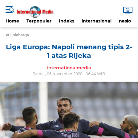
Home
Terpopuler
Indeks
internasional
nasional
›
olahraga
Liga Europa: Napoli menang tipis 2-
1 atas Rijeka
internationalmedia
Jumat, 06 November 2020 | 06:44 WIB