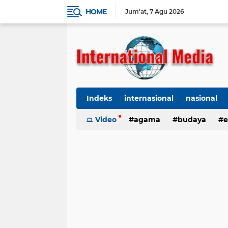
HOME
Jum'at
7 Agu 2026
Indeks
internasional
nasional
Ekbis
Video
TNI-Polri
agama
Organisasi
budaya
kes
e
kriminal
Polhukam
internasional
kesehatan
kri