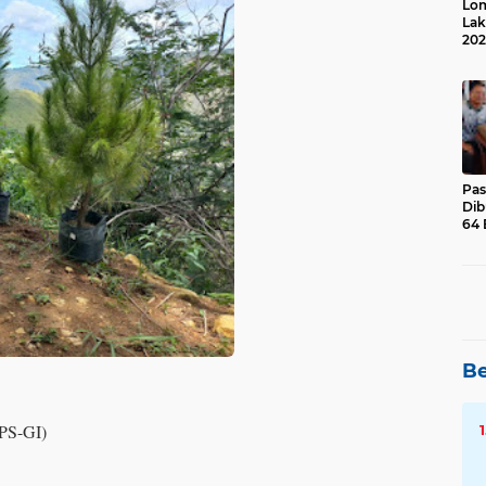
Lom
Lak
202
Suk
Pas
Dib
64 
Be
PS-GI)