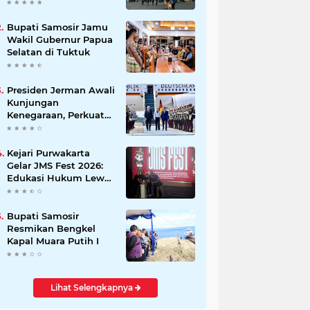
Beli Masyarakat
Bupati Samosir Jamu
Wakil Gubernur Papua
Selatan di Tuktuk
Presiden Jerman Awali
Kunjungan
Kenegaraan, Perkuat
Kemitraan Strategis
Indonesia–Jerman
Kejari Purwakarta
Gelar JMS Fest 2026:
Edukasi Hukum Lewat
Kreativitas Pelajar
Bupati Samosir
Resmikan Bengkel
Kapal Muara Putih I
Lihat Selengkapnya