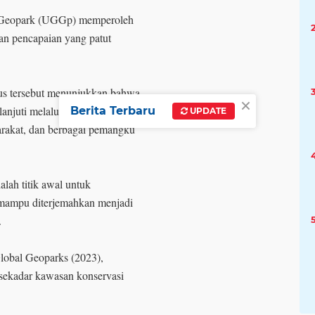
 Geopark (UGGp) memperoleh
n pencapaian yang patut
tus tersebut menunjukkan bahwa
×
njuti melalui kolaborasi
Berita Terbaru
UPDATE
arakat, dan berbagai pemangku
lah titik awal untuk
mampu diterjemahkan menjadi
.
obal Geoparks (2023),
kadar kawasan konservasi