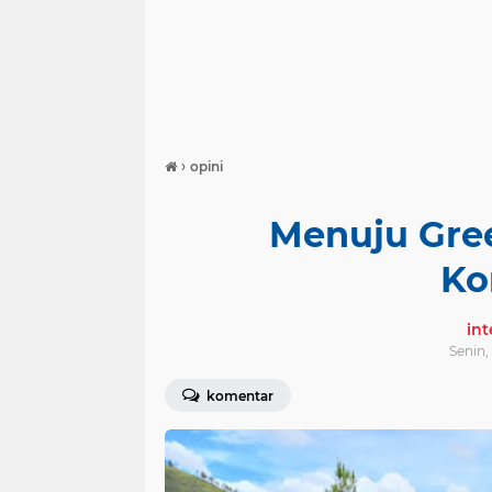
›
opini
Menuju Gree
Ko
in
Senin,
komentar