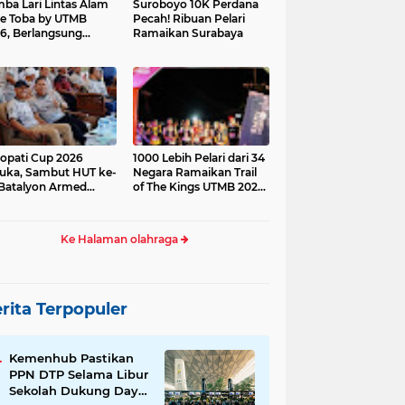
ba Lari Lintas Alam
Suroboyo 10K Perdana
e Toba by UTMB
Pecah! Ribuan Pelari
6, Berlangsung
Ramaikan Surabaya
ses
opati Cup 2026
1000 Lebih Pelari dari 34
uka, Sambut HUT ke-
Negara Ramaikan Trail
Batalyon Armed
of The Kings UTMB 2026
di Samosir
Ke Halaman olahraga
rita Terpopuler
Kemenhub Pastikan
PPN DTP Selama Libur
Sekolah Dukung Daya