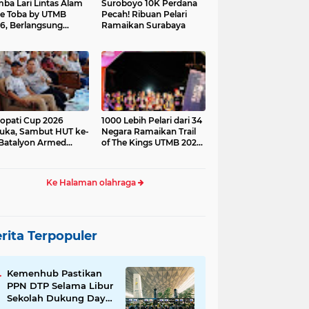
ba Lari Lintas Alam
Suroboyo 10K Perdana
e Toba by UTMB
Pecah! Ribuan Pelari
6, Berlangsung
Ramaikan Surabaya
ses
opati Cup 2026
1000 Lebih Pelari dari 34
uka, Sambut HUT ke-
Negara Ramaikan Trail
Batalyon Armed
of The Kings UTMB 2026
di Samosir
Ke Halaman olahraga
rita Terpopuler
Kemenhub Pastikan
PPN DTP Selama Libur
Sekolah Dukung Daya