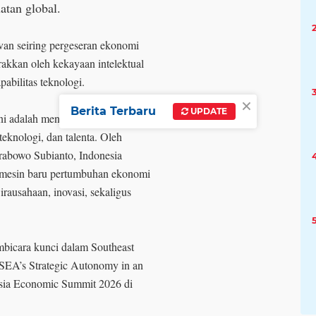
uatan global.
evan seiring pergeseran ekonomi
erakkan oleh kekayaan intelektual
apabilitas teknologi.
×
Berita Terbaru
UPDATE
ni adalah menjaga daya saing di
teknologi, dan talenta. Oleh
rabowo Subianto, Indonesia
u mesin baru pertumbuhan ekonomi
rausahaan, inovasi, sekaligus
mbicara kunci dalam Southeast
 SEA’s Strategic Autonomy in an
Asia Economic Summit 2026 di