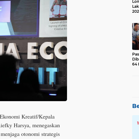
Lom
Lak
202
Suk
Pas
Dib
64 
Be
i Ekonomi Kreatif/Kepala
Riefky Harsya, menegaskan
 menjaga otonomi strategis