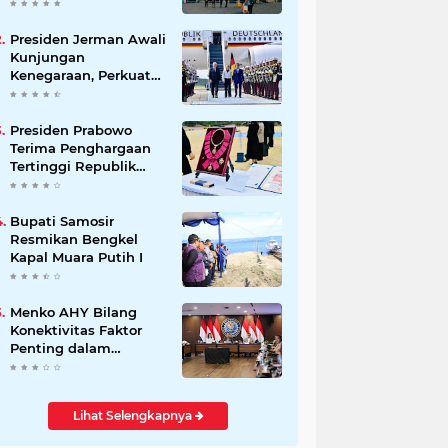
Beli Masyarakat
Presiden Jerman Awali
Kunjungan
Kenegaraan, Perkuat
Kemitraan Strategis
Indonesia–Jerman
Presiden Prabowo
Terima Penghargaan
Tertinggi Republik
Korea, The Grand
Order of Mugunghwa
Bupati Samosir
Resmikan Bengkel
Kapal Muara Putih I
Menko AHY Bilang
Konektivitas Faktor
Penting dalam
Peningkatkan
Pengalaman
Wisatawan
Lihat Selengkapnya