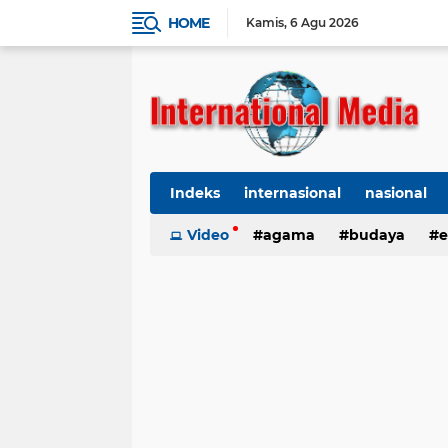
HOME
Kamis
6 Agu 2026
Indeks
internasional
nasional
Ekbis
Video
TNI-Polri
agama
Organisasi
budaya
kes
e
kriminal
Polhukam
internasional
kesehatan
kri