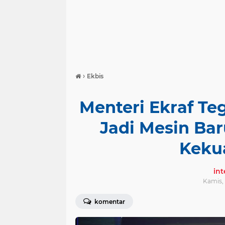
›
Ekbis
Menteri Ekraf Te
Jadi Mesin Ba
Keku
in
Kamis, 
komentar