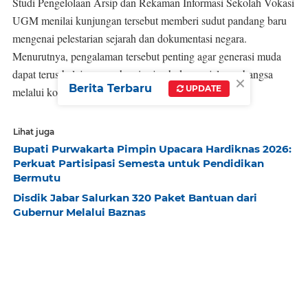
Studi Pengelolaan Arsip dan Rekaman Informasi Sekolah Vokasi
UGM menilai kunjungan tersebut memberi sudut pandang baru
mengenai pelestarian sejarah dan dokumentasi negara.
Menurutnya, pengalaman tersebut penting agar generasi muda
dapat terus belajar memahami sejarah dan perjalanan bangsa
×
Berita Terbaru
UPDATE
melalui kompleks Istana Kepresidenan.
Lihat juga
Bupati Purwakarta Pimpin Upacara Hardiknas 2026:
Perkuat Partisipasi Semesta untuk Pendidikan
Bermutu
Disdik Jabar Salurkan 320 Paket Bantuan dari
Gubernur Melalui Baznas