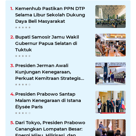
Kemenhub Pastikan PPN DTP
Selama Libur Sekolah Dukung
Daya Beli Masyarakat
Bupati Samosir Jamu Wakil
Gubernur Papua Selatan di
Tuktuk
Presiden Jerman Awali
Kunjungan Kenegaraan,
Perkuat Kemitraan Strategis
Indonesia–Jerman
Presiden Prabowo Santap
Malam Kenegaraan di Istana
Élysée Paris
Dari Tokyo, Presiden Prabowo
Canangkan Lompatan Besar:
Energi Hijau, Hilirisasi, dan