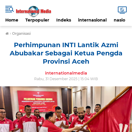
Home
Terpopuler
Indeks
internasional
nasional
›
Organisasi
Perhimpunan INTI Lantik Azmi
Abubakar Sebagai Ketua Pengda
Provinsi Aceh
internationalmedia
Rabu, 31 Desember 2025 | 15:04 WIB