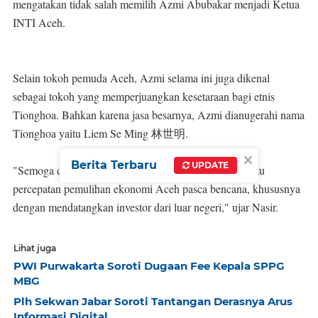
mengatakan tidak salah memilih Azmi Abubakar menjadi Ketua
INTI Aceh.
Selain tokoh pemuda Aceh, Azmi selama ini juga dikenal
sebagai tokoh yang memperjuangkan kesetaraan bagi etnis
Tionghoa. Bahkan karena jasa besarnya, Azmi dianugerahi nama
Tionghoa yaitu Liem Se Ming 林世明.
×
Berita Terbaru
UPDATE
"Semoga dengan adanya INTI di Aceh dapat membantu
percepatan pemulihan ekonomi Aceh pasca bencana, khususnya
dengan mendatangkan investor dari luar negeri," ujar Nasir.
Lihat juga
PWI Purwakarta Soroti Dugaan Fee Kepala SPPG
MBG
Plh Sekwan Jabar Soroti Tantangan Derasnya Arus
Informasi Digital