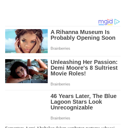
Sementara Azmi Abubakar dalam sambutan pertama sebagai