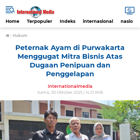
Home
Terpopuler
Indeks
internasional
nasional
›
Hukum
Peternak Ayam di Purwakarta
Menggugat Mitra Bisnis Atas
Dugaan Penipuan dan
Penggelapan
internationalmedia
Kamis, 30 Oktober 2025 | 14:21 WIB