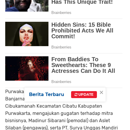
×
Purwakarta.Internationalmedia.id.- Ir. Alsiner
Berita Terbaru
UPDATE
Banjarnahor, seorang peternak ayam di Desa
Cibukamanah Kecamatan Cibatu Kabupaten
Purwakarta, mengajukan gugatan terhadap mitra
bisnisnya, Madinur Sibarani (pemodal) dan Aslet
Silaban (pengawas), serta PT. Surya Unggas Mandiri