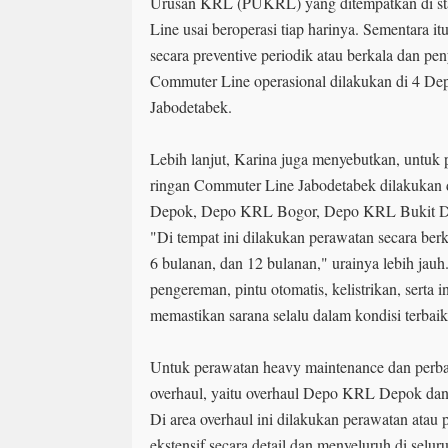
Urusan KRL (PUKRL) yang ditempatkan di s
Line usai beroperasi tiap harinya. Sementara i
secara preventive periodik atau berkala dan pe
Commuter Line operasional dilakukan di 4 De
Jabodetabek.
Lebih lanjut, Karina juga menyebutkan, untuk 
ringan Commuter Line Jabodetabek dilakuka
Depok, Depo KRL Bogor, Depo KRL Bukit D
"Di tempat ini dilakukan perawatan secara berk
6 bulanan, dan 12 bulanan," urainya lebih jauh.
pengereman, pintu otomatis, kelistrikan, serta
memastikan sarana selalu dalam kondisi terbaik
Untuk perawatan heavy maintenance dan perbaik
overhaul, yaitu overhaul Depo KRL Depok da
Di area overhaul ini dilakukan perawatan atau p
ekstensif secara detail dan menyeluruh di selu