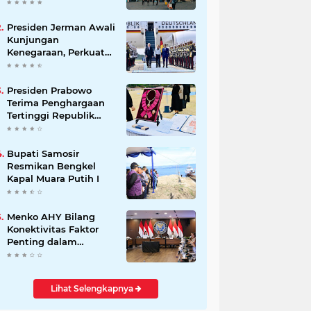
Beli Masyarakat
Presiden Jerman Awali
Kunjungan
Kenegaraan, Perkuat
Kemitraan Strategis
Indonesia–Jerman
Presiden Prabowo
Terima Penghargaan
Tertinggi Republik
Korea, The Grand
Order of Mugunghwa
Bupati Samosir
Resmikan Bengkel
Kapal Muara Putih I
Menko AHY Bilang
Konektivitas Faktor
Penting dalam
Peningkatkan
Pengalaman
Wisatawan
Lihat Selengkapnya