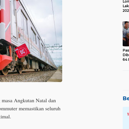
Lom
Lak
202
Suk
Pas
Dib
64 
Be
ng masa Angkutan Natal dan
ommuter memastikan seluruh
timal.