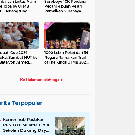
ba Lari Lintas Alam
Suroboyo 10K Perdana
e Toba by UTMB
Pecah! Ribuan Pelari
6, Berlangsung
Ramaikan Surabaya
ses
opati Cup 2026
1000 Lebih Pelari dari 34
uka, Sambut HUT ke-
Negara Ramaikan Trail
Batalyon Armed
of The Kings UTMB 2026
di Samosir
Ke Halaman olahraga
rita Terpopuler
Kemenhub Pastikan
PPN DTP Selama Libur
Sekolah Dukung Daya