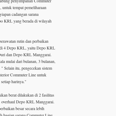
tabling penyimpanan Commuter
tu, untuk tempat pemeliharaan
nyiapan cadangan sarana
po KRL yang berada di wilayah
perawatan rutin dan perbaikan
n di 4 Depo KRL, yaitu Depo KRL
uri dan Depo KRL Manggarai.
ala mulai dari bulanan, 3 bulanan,
 " Selain itu, pengecekan sistem
 interior Commuter Line untuk
 setiap harinya."
an berat dilakukan di 2 fasilitas
n overhaul Depo KRL Manggarai.
erbaikan besar secara lebih
ruh bagian sarana Commuter Line.