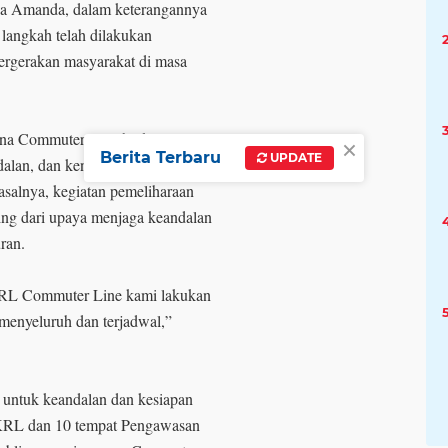
na Amanda, dalam keterangannya
 langkah telah dilakukan
rgerakan masyarakat di masa
a Commuter Line berkala secara
×
Berita Terbaru
UPDATE
dalan, dan kenyamanan pengguna
asalnya, kegiatan pemeliharaan
ing dari upaya menjaga keandalan
ran.
 KRL Commuter Line kami lakukan
menyeluruh dan terjadwal,”
 untuk keandalan dan kesiapan
 KRL dan 10 tempat Pengawasan