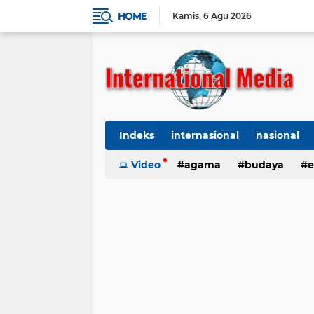
HOME
Kamis
6 Agu 2026
Indeks
internasional
nasional
Ekbis
Video
TNI-Polri
agama
Organisasi
budaya
kes
e
kriminal
Polhukam
internasional
kesehatan
kri