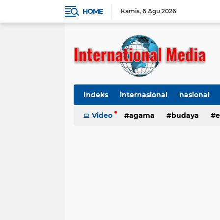
HOME
Kamis
6 Agu 2026
Indeks
internasional
nasional
Ekbis
Video
TNI-Polri
agama
Organisasi
budaya
kes
e
kriminal
Polhukam
internasional
kesehatan
kri