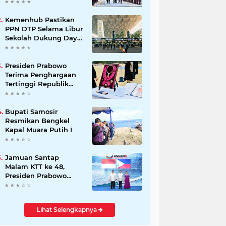
Kemitraan Strategis
Indonesia–Jerman
Kemenhub Pastikan
PPN DTP Selama Libur
Sekolah Dukung Daya
Beli Masyarakat
Presiden Prabowo
Terima Penghargaan
Tertinggi Republik
Korea, The Grand
Order of Mugunghwa
Bupati Samosir
Resmikan Bengkel
Kapal Muara Putih I
Jamuan Santap
Malam KTT ke 48,
Presiden Prabowo
Disambut Langsung
Presiden Marcos Ir
Lihat Selengkapnya