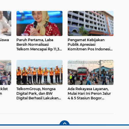
 Siswa
Paruh Pertama, Laba
Pengamat Kebijakan
Bersih Normalisasi
Publik Apresiasi
Telkom Mencapai Rp 11,3
Komitmen Pos Indonesia
dikan
Triliun
Selesaikan Kewajiban
Sukuk
list
TelkomGroup, Nongsa
Ada Rekayasa Layanan,
n
Digital Park, dan BW
Mulai Hari Ini Peron Jalur
Digital Berhasil Lakukan
4 & 5 Stasiun Bogor
Pendaratan Kabel Bawah
Dibangun Kanopi
Laut NCC di Batam