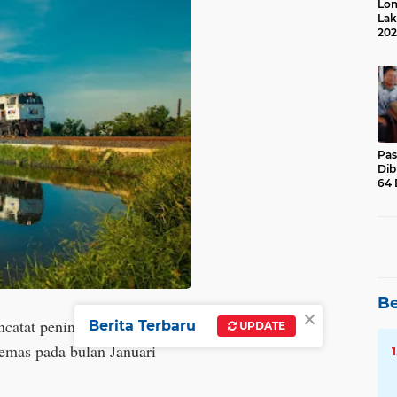
Lom
Lak
202
Suk
Pas
Dib
64 
Be
×
ncatat peningkatan dalam
Berita Terbaru
UPDATE
kemas pada bulan Januari