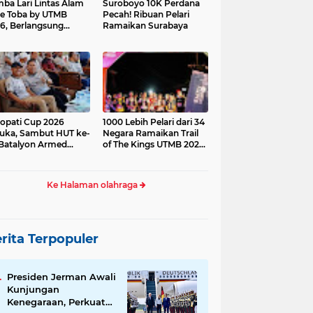
ba Lari Lintas Alam
Suroboyo 10K Perdana
e Toba by UTMB
Pecah! Ribuan Pelari
6, Berlangsung
Ramaikan Surabaya
ses
opati Cup 2026
1000 Lebih Pelari dari 34
uka, Sambut HUT ke-
Negara Ramaikan Trail
Batalyon Armed
of The Kings UTMB 2026
di Samosir
Ke Halaman olahraga
rita Terpopuler
Presiden Jerman Awali
Kunjungan
Kenegaraan, Perkuat