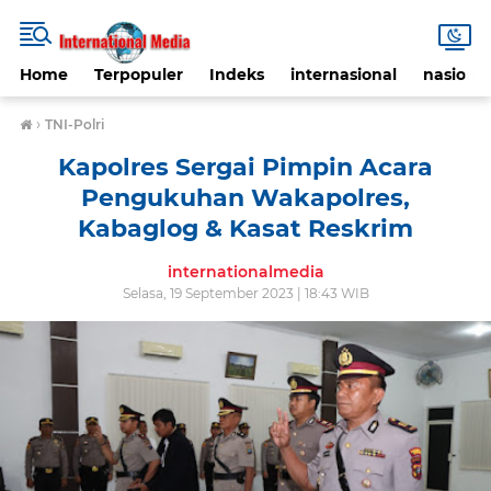
Home
Terpopuler
Indeks
internasional
nasional
›
TNI-Polri
Kapolres Sergai Pimpin Acara
Pengukuhan Wakapolres,
Kabaglog & Kasat Reskrim
internationalmedia
Selasa, 19 September 2023 | 18:43 WIB