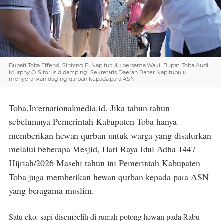
Bupati Toba Effendi Sintong P. Napitupulu bersama Wakil Bupati Toba Audi
Murphy O. Sitorus didampingi Sekretaris Daerah Paber Napitupulu
menyerahkan daging qurban kepada para ASN
Toba.Internationalmedia.id.-Jika tahun-tahun
sebelumnya Pemerintah Kabupaten Toba hanya
memberikan hewan qurban untuk warga yang disalurkan
melalui beberapa Mesjid, Hari Raya Idul Adha 1447
Hijriah/2026 Masehi tahun ini Pemerintah Kabupaten
Toba juga memberikan hewan qurban kepada para ASN
yang beragama muslim.
Satu ekor sapi disembelih di rumah potong hewan pada Rabu