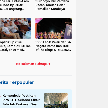
ba Lari Lintas Alam
Suroboyo 10K Perdana
e Toba by UTMB
Pecah! Ribuan Pelari
6, Berlangsung
Ramaikan Surabaya
ses
opati Cup 2026
1000 Lebih Pelari dari 34
uka, Sambut HUT ke-
Negara Ramaikan Trail
Batalyon Armed
of The Kings UTMB 2026
di Samosir
Ke Halaman olahraga
rita Terpopuler
Kemenhub Pastikan
PPN DTP Selama Libur
Sekolah Dukung Daya