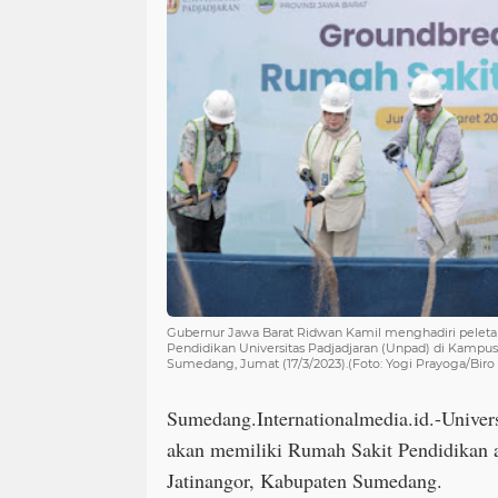
Gubernur Jawa Barat Ridwan Kamil menghadiri pelet
Pendidikan Universitas Padjadjaran (Unpad) di Kampus
Sumedang, Jumat (17/3/2023).(Foto: Yogi Prayoga/Biro
Sumedang.Internationalmedia.id.-Univer
akan memiliki Rumah Sakit Pendidikan a
Jatinangor, Kabupaten Sumedang.