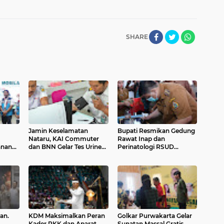
SHARE
Jamin Keselamatan
Bupati Resmikan Gedung
Nataru, KAI Commuter
Rawat Inap dan
anan
dan BNN Gelar Tes Urine
Perinatologi RSUD
fari
Pegawai Operasional
Samosir
an.
KDM Maksimalkan Peran
Golkar Purwakarta Gelar
Kader PKK dan Aparat
Sunatan Massal Gratis