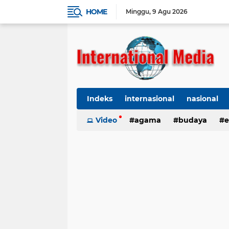
HOME
Minggu
9 Agu 2026
Indeks
internasional
nasional
Ekbis
Video
TNI-Polri
agama
Organisasi
budaya
kes
e
kriminal
Polhukam
internasional
kesehatan
kri