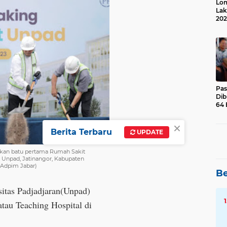
Lom
Lak
202
Suk
Pas
Dib
64 
×
Berita Terbaru
UPDATE
akan batu pertama Rumah Sakit
 Unpad, Jatinangor, Kabupaten
 Adpim Jabar)
Be
sitas Padjadjaran(Unpad)
tau Teaching Hospital di