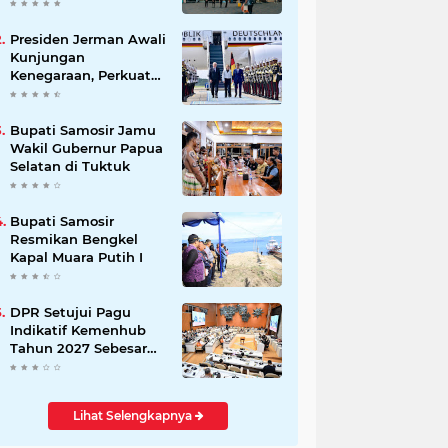
Beli Masyarakat
Presiden Jerman Awali
Kunjungan
Kenegaraan, Perkuat
Kemitraan Strategis
Indonesia–Jerman
Bupati Samosir Jamu
Wakil Gubernur Papua
Selatan di Tuktuk
Bupati Samosir
Resmikan Bengkel
Kapal Muara Putih I
DPR Setujui Pagu
Indikatif Kemenhub
Tahun 2027 Sebesar
Rp 28,34 Triliun
Lihat Selengkapnya