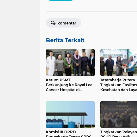
komentar
Berita Terkait
Ketum PSMTI
Jasaraharja Putera
Berkunjung ke Royal Lee
Tingkatkan Fasilitas
Cancer Hospital di
Kesehatan dan Lay
Guangzhou – Tiongkok
Darurat di Taman Sa
Indonesia
Komisi III DPRD
Tingkatkan Pelayan
Purwakarta Tegas: SPPG
RSUD Bayu Asih