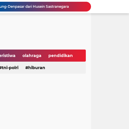
ng-Denpasar dari Husein Sastranegara
, APPBI Dorong Daya Beli dan Ekonomi Nasional
sebagai Ketua IWP DPRD Jabar Periode 2026–2028
 Tengah Ramainya Dunia
Hari Hutan Indonesia 2026, Buky Wibawa Ajak Masyarakat Pulihkan Hutan
ni Anak Yatim di HUT ke-50 Bahlil Lahadalia
Perusahaan Global di Jakarta
 Groundbreaking PSEL Legok Nangka
eristiwa
olahraga
pendidikan
n Bahan Pangan Harga Terjangkau
aya
tni-polri
hiburan
hiburan
serba serbi
Dukung UI Green Marathon 2026, KAI Commuter Tambah Dua Perjalanan Lintas Bogor