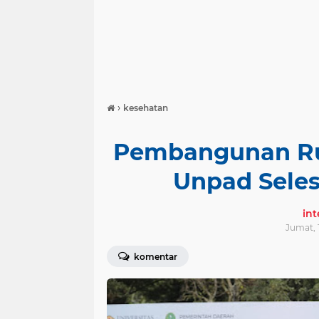
›
kesehatan
Pembangunan Ru
Unpad Sele
in
Jumat, 
komentar