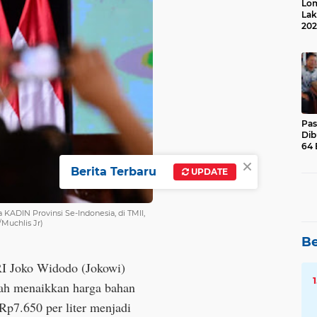
Lom
Lak
202
Suk
Pas
Dib
64 
×
Berita Terbaru
UPDATE
ADIN Provinsi Se-Indonesia, di TMII,
/Muchlis Jr)
Be
 RI Joko Widodo (Jokowi)
tah menaikkan harga bahan
Rp7.650 per liter menjadi