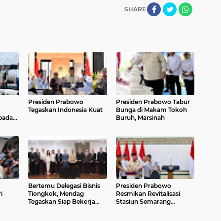
SHARE
Presiden Prabowo
Presiden Prabowo Tabur
Tegaskan Indonesia Kuat
Bunga di Makam Tokoh
pada
Buruh, Marsinah
Bertemu Delegasi Bisnis
Presiden Prabowo
i
Tiongkok, Mendag
Resmikan Revitalisasi
Tegaskan Siap Bekerja
Stasiun Semarang
di
Sama Transfer Teknologi
Tawang