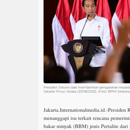
Presiden Jokowi saat memberikan pengarahan kepada K
Jakarta Timur, Selasa (23/08/2022). (Foto: BPMI Setpres
Jakarta.Internationalmedia.id.-Presiden
menanggapi isu terkait rencana pemerin
bakar minyak (BBM) jenis Pertalite dari 