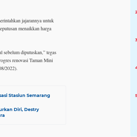
rintahkan jajarannya untuk
keputusan menaikkan harga
ul sebelum diputuskan,” tegas
rogres renovasi Taman Mini
08/2022).
sasi Stasiun Semarang
rkan Diri, Destry
ra