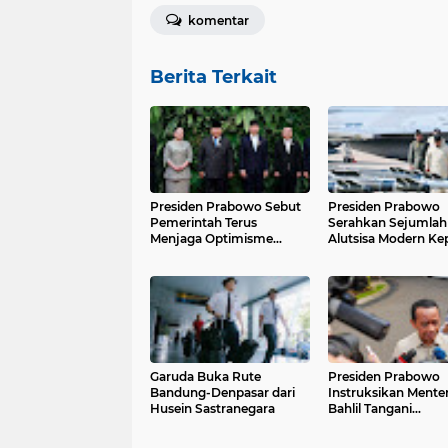
komentar
Berita Terkait
Presiden Prabowo Sebut
Presiden Prabowo
Pemerintah Terus
Serahkan Sejumlah
Menjaga Optimisme
Alutsisa Modern Ke
Ekonomi Nasional
TNI
Garuda Buka Rute
Presiden Prabowo
Bandung-Denpasar dari
Instruksikan Menter
Husein Sastranegara
Bahlil Tangani
Pemadaman Listrik 
Kalimantan