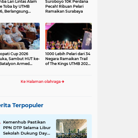
ba Lari Lintas Alam
Suroboyo 10K Perdana
e Toba by UTMB
Pecah! Ribuan Pelari
6, Berlangsung
Ramaikan Surabaya
ses
opati Cup 2026
1000 Lebih Pelari dari 34
uka, Sambut HUT ke-
Negara Ramaikan Trail
Batalyon Armed
of The Kings UTMB 2026
di Samosir
Ke Halaman olahraga
rita Terpopuler
Kemenhub Pastikan
PPN DTP Selama Libur
Sekolah Dukung Daya