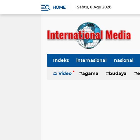
HOME
Sabtu
8 Agu 2026
Indeks
internasional
nasional
Ekbis
Video
TNI-Polri
agama
Organisasi
budaya
kes
e
kriminal
Polhukam
internasional
kesehatan
kri