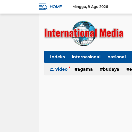
HOME
Minggu
9 Agu 2026
Indeks
internasional
nasional
Ekbis
Video
TNI-Polri
agama
Organisasi
budaya
kes
e
kriminal
Polhukam
internasional
kesehatan
kri