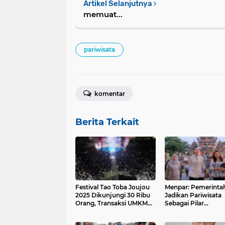
Artikel Selanjutnya
memuat...
pariwisata
komentar
Berita Terkait
Festival Tao Toba Joujou
Menpar: Pemerintah
2025 Dikunjungi 30 Ribu
Jadikan Pariwisata
Orang, Transaksi UMKM
Sebagai Pilar
Rp 2,6 Miliar Lebih
Pertumbuhan Ekon
Pembangunan