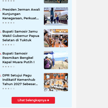
Beli Masyarakat
Presiden Jerman Awali
Kunjungan
Kenegaraan, Perkuat
Kemitraan Strategis
Indonesia–Jerman
Bupati Samosir Jamu
Wakil Gubernur Papua
Selatan di Tuktuk
Bupati Samosir
Resmikan Bengkel
Kapal Muara Putih I
DPR Setujui Pagu
Indikatif Kemenhub
Tahun 2027 Sebesar
Rp 28,34 Triliun
Lihat Selengkapnya