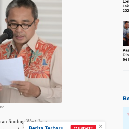
Lom
Lak
202
Suk
Pas
Dib
64 
Be
iar
aran Smiling West Java
×
Berita Terbaru
UPDATE