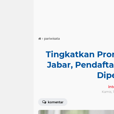
›
pariwisata
Tingkatkan Pro
Jabar, Pendaf
Dip
in
Kamis, 1
komentar