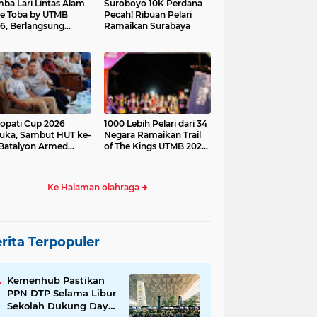
ba Lari Lintas Alam
Suroboyo 10K Perdana
e Toba by UTMB
Pecah! Ribuan Pelari
6, Berlangsung
Ramaikan Surabaya
ses
opati Cup 2026
1000 Lebih Pelari dari 34
uka, Sambut HUT ke-
Negara Ramaikan Trail
Batalyon Armed
of The Kings UTMB 2026
di Samosir
Ke Halaman olahraga
rita Terpopuler
Kemenhub Pastikan
PPN DTP Selama Libur
Sekolah Dukung Daya