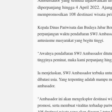
Ambassador yang semula dijadwalkan di
diperpanjang hingga 4 April 2022. Ajan
mempromosikan 108 destinasi wisata pri
Kepala Dinas Pariwisata dan Budaya Jabar B
perpanjangan waktu pendaftaran SWJ Ambassa
antusiasme masyarakat yang begitu tinggi.
"Awalnya pendaftaran SWJ Ambassador ditutu
tingginya peminat, maka kami perpanjang hing
Ia menjelaskan, SWJ Ambassador terbuka untu
dibatasi usia. Yang terpenting adalah mampu m
ambasador.
"Ambasador ini akan mengeksplor destinasi wi
promosi, serta membuat viralitas terhadap pari
108 destinasi wisata yang akan digarap," tutu