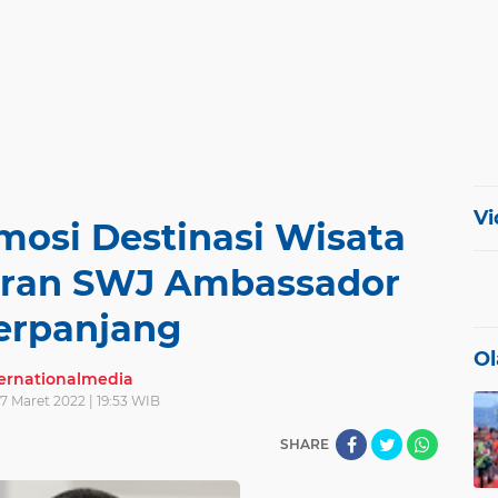
Vi
mosi Destinasi Wisata
taran SWJ Ambassador
erpanjang
Ol
ternationalmedia
7 Maret 2022 | 19:53 WIB
SHARE