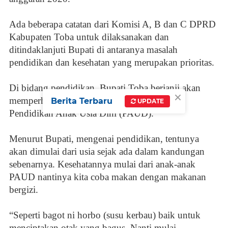
Ada beberapa catatan dari Komisi A, B dan C DPRD
Kabupaten Toba untuk dilaksanakan dan
ditindaklanjuti Bupati di antaranya masalah
pendidikan dan kesehatan yang merupakan prioritas.
Di bidang pendidikan, Bupati Toba berjanji akan
×
memperhatikan gizi pada anak, khususnya
Berita Terbaru
UPDATE
Pendidikan Anak Usia Dini (PAUD).
Menurut Bupati, mengenai pendidikan, tentunya
akan dimulai dari usia sejak ada dalam kandungan
sebenarnya. Kesehatannya mulai dari anak-anak
PAUD nantinya kita coba makan dengan makanan
bergizi.
“Seperti bagot ni horbo (susu kerbau) baik untuk
menciptakan otak yang bagus. Nanti mulai