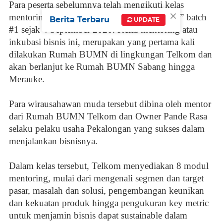
Para peserta sebelumnya telah mengikuti kelas
×
mentoring “Saatnya Millenial Jadi Bossmuda” batch
Berita Terbaru
UPDATE
#1 sejak 4 September 2020. Kelas mentoring atau
inkubasi bisnis ini, merupakan yang pertama kali
dilakukan Rumah BUMN di lingkungan Telkom dan
akan berlanjut ke Rumah BUMN Sabang hingga
Merauke.
Para wirausahawan muda tersebut dibina oleh mentor
dari Rumah BUMN Telkom dan Owner Pande Rasa
selaku pelaku usaha Pekalongan yang sukses dalam
menjalankan bisnisnya.
Dalam kelas tersebut, Telkom menyediakan 8 modul
mentoring, mulai dari mengenali segmen dan target
pasar, masalah dan solusi, pengembangan keunikan
dan kekuatan produk hingga pengukuran key metric
untuk menjamin bisnis dapat sustainable dalam