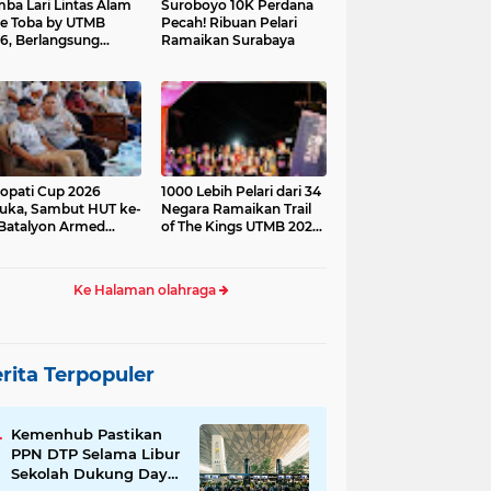
ba Lari Lintas Alam
Suroboyo 10K Perdana
e Toba by UTMB
Pecah! Ribuan Pelari
6, Berlangsung
Ramaikan Surabaya
ses
opati Cup 2026
1000 Lebih Pelari dari 34
uka, Sambut HUT ke-
Negara Ramaikan Trail
Batalyon Armed
of The Kings UTMB 2026
di Samosir
Ke Halaman olahraga
rita Terpopuler
Kemenhub Pastikan
PPN DTP Selama Libur
Sekolah Dukung Daya