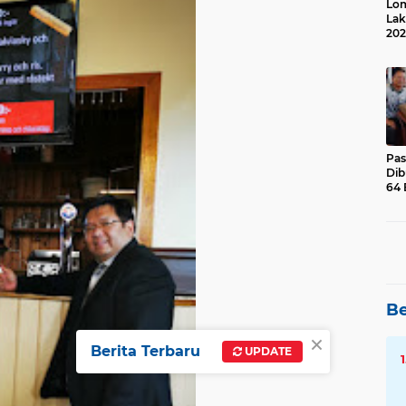
Lom
Lak
202
Suk
Pas
Dib
64 
Be
×
Berita Terbaru
UPDATE