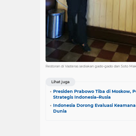
Restoran di Vasteras sediakan gado-gado dan Soto Ma
Lihat juga
Presiden Prabowo Tiba di Moskow, 
Strategis Indonesia–Rusia
Indonesia Dorong Evaluasi Keaman
Dunia