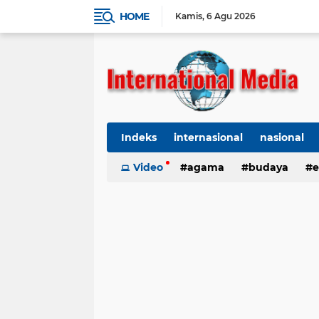
HOME
Kamis
6 Agu 2026
Indeks
internasional
nasional
Ekbis
Video
TNI-Polri
agama
Organisasi
budaya
kes
e
kriminal
Polhukam
internasional
kesehatan
kri