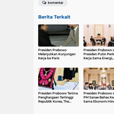
komentar
Berita Terkait
Presiden Prabowo
Presiden Prabowo 
Melanjutkan Kunjungan
Presiden Putin Per
Kerja ke Paris
Kerja Sama Energi,
Antariksa, hingga
Pendidikan
Presiden Prabowo Terima
Presiden Prabowo 
Penghargaan Tertinggi
PM Sanae Bahas Ke
Republik Korea, The
Sama Ekonomi Hin
Grand Order of
Investasi
Mugunghwa