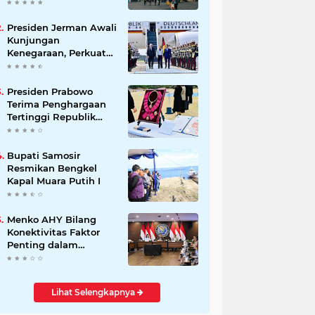
Beli Masyarakat
Presiden Jerman Awali
Kunjungan
Kenegaraan, Perkuat
Kemitraan Strategis
Indonesia–Jerman
Presiden Prabowo
Terima Penghargaan
Tertinggi Republik
Korea, The Grand
Order of Mugunghwa
Bupati Samosir
Resmikan Bengkel
Kapal Muara Putih I
Menko AHY Bilang
Konektivitas Faktor
Penting dalam
Peningkatkan
Pengalaman
Wisatawan
Lihat Selengkapnya