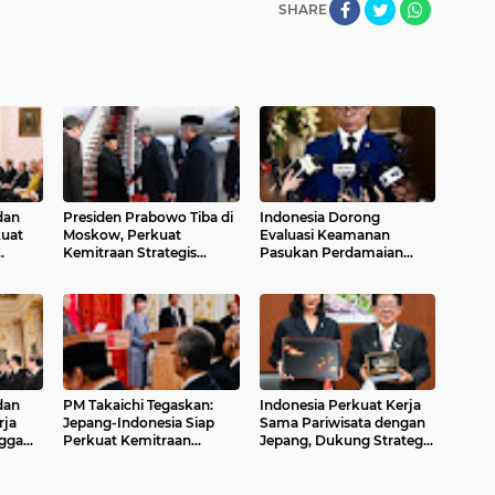
SHARE
dan
Presiden Prabowo Tiba di
Indonesia Dorong
kuat
Moskow, Perkuat
Evaluasi Keamanan
Kemitraan Strategis
Pasukan Perdamaian
Indonesia–Rusia
Dunia
dan
PM Takaichi Tegaskan:
Indonesia Perkuat Kerja
rja
Jepang-Indonesia Siap
Sama Pariwisata dengan
gga
Perkuat Kemitraan
Jepang, Dukung Strategi
Strategis untuk Masa
Penguatan Pasar Asia
Depan Indo-Pasifik
Timur