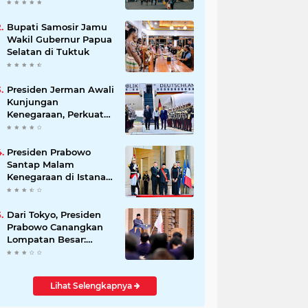
Beli Masyarakat
Bupati Samosir Jamu
Wakil Gubernur Papua
Selatan di Tuktuk
Presiden Jerman Awali
Kunjungan
Kenegaraan, Perkuat
Kemitraan Strategis
Indonesia–Jerman
Presiden Prabowo
Santap Malam
Kenegaraan di Istana
Élysée Paris
Dari Tokyo, Presiden
Prabowo Canangkan
Lompatan Besar:
Energi Hijau, Hilirisasi,
dan Diplomasi
Ekonomi
Lihat Selengkapnya