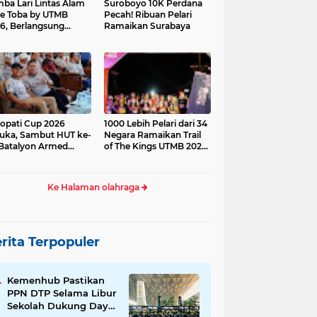
ba Lari Lintas Alam
Suroboyo 10K Perdana
e Toba by UTMB
Pecah! Ribuan Pelari
6, Berlangsung
Ramaikan Surabaya
ses
opati Cup 2026
1000 Lebih Pelari dari 34
uka, Sambut HUT ke-
Negara Ramaikan Trail
Batalyon Armed
of The Kings UTMB 2026
di Samosir
Ke Halaman olahraga
rita Terpopuler
Kemenhub Pastikan
PPN DTP Selama Libur
Sekolah Dukung Daya