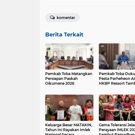
komentar
Berita Terkait
Pemkab Toba Matangkan
Pemkab Toba Duk
Persiapan Paskah
Pesta Parheheon 
Oikumene 2026
HKBP Ressort Tam
Distrik IX Toba
Hasundutan
Keluarga Besar MATAKIN,
Gema Toleransi Jel
Tahun Ini Rayakan Imlek
Perayaan IMLEK 20
Nasional Secara
Sambut Ramadhan 