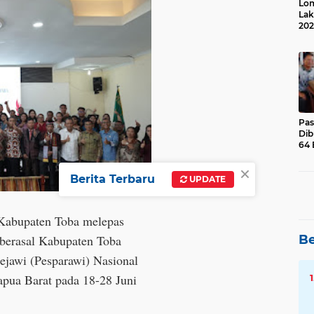
Lom
Lak
202
Suk
Pas
Dib
64 
×
Berita Terbaru
UPDATE
 Kabupaten Toba melepas
Be
 berasal Kabupaten Toba
ejawi (Pesparawi) Nasional
pua Barat pada 18-28 Juni