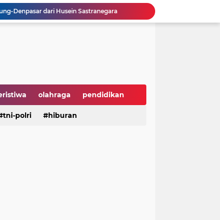
ng-Denpasar dari Husein Sastranegara
, APPBI Dorong Daya Beli dan Ekonomi Nasional
sebagai Ketua IWP DPRD Jabar Periode 2026–2028
 Tengah Ramainya Dunia
Hari Hutan Indonesia 2026, Buky Wibawa Ajak Masyarakat Pulihkan Hutan
ni Anak Yatim di HUT ke-50 Bahlil Lahadalia
Perusahaan Global di Jakarta
 Groundbreaking PSEL Legok Nangka
eristiwa
olahraga
pendidikan
n Bahan Pangan Harga Terjangkau
aya
tni-polri
hiburan
hiburan
serba serbi
Dukung UI Green Marathon 2026, KAI Commuter Tambah Dua Perjalanan Lintas Bogor