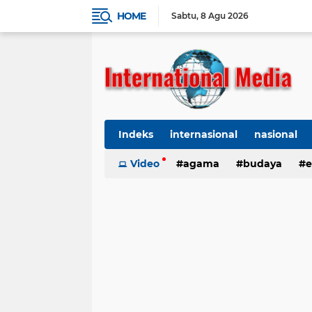
HOME
Sabtu
8 Agu 2026
Indeks
internasional
nasional
Ekbis
Video
TNI-Polri
agama
Organisasi
budaya
kes
e
kriminal
Polhukam
internasional
kesehatan
kri