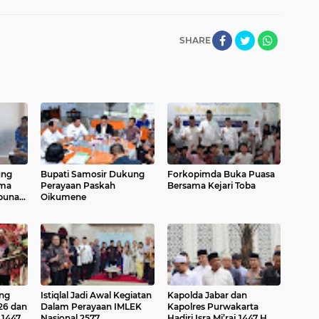
SHARE
ung
Bupati Samosir Dukung
Forkopimda Buka Puasa
Ama
Perayaan Paskah
Bersama Kejari Toba
bunan
Oikumene
ang
Istiqlal Jadi Awal Kegiatan
Kapolda Jabar dan
26 dan
Dalam Perayaan IMLEK
Kapolres Purwakarta
1447
Nasional 2577
Hadiri Isra Mi’raj 1447 H di