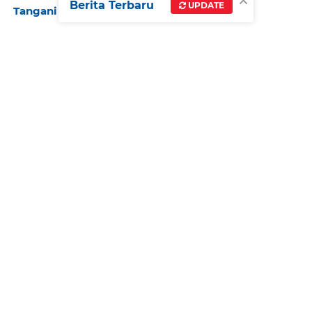
×
Berita Terbaru
UPDATE
Tangani Pemadaman Listrik di Kalimantan