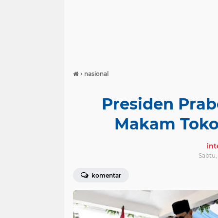
›
nasional
Presiden Pra
Makam Tokoh
in
Sabtu,
komentar