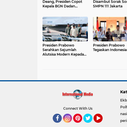
Deang, Presiden Copot
Disambut Sorak Sor
Kepala BGN Dadan
SMPN 111 Jakarta
Hindayana
Presiden Prabowo
Presiden Prabowo
Serahkan Sejumlah
Tegaskan Indonesia
Alutsisa Modern Kepada
TNI
Kat
Ekb
Pol
Connect With Us
nas
per
Facebook
Instagram
Pinterest
Twitter
YouTube