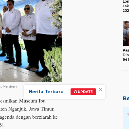
Lom
Lak
202
Suk
Pas
Dib
64 
×
h, Marsinah
Berita Terbaru
UPDATE
Be
eresmikan Museum Ibu
ten Nganjuk, Jawa Timur,
agenda dengan berziarah ke
6).