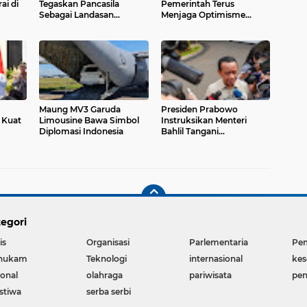
ai di
Tegaskan Pancasila
Pemerintah Terus
Sebagai Landasan
Menjaga Optimisme
Pembangunan Ekonomi
Ekonomi Nasional
Nasional
Maung MV3 Garuda
Presiden Prabowo
 Kuat
Limousine Bawa Simbol
Instruksikan Menteri
Diplomasi Indonesia
Bahlil Tangani
Pemadaman Listrik di
Kalimantan
egori
is
Organisasi
Parlementaria
Pe
hukam
Teknologi
internasional
kes
ional
olahraga
pariwisata
pen
istiwa
serba serbi