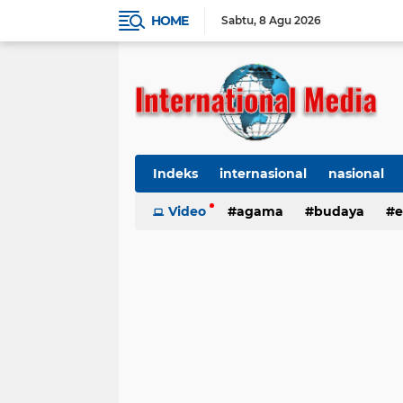
HOME
Sabtu
8 Agu 2026
Indeks
internasional
nasional
Ekbis
Video
TNI-Polri
agama
Organisasi
budaya
kes
e
kriminal
Polhukam
internasional
kesehatan
kri