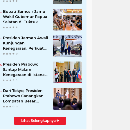
Beli Masyarakat
Bupati Samosir Jamu
Wakil Gubernur Papua
Selatan di Tuktuk
Presiden Jerman Awali
Kunjungan
Kenegaraan, Perkuat
Kemitraan Strategis
Indonesia–Jerman
Presiden Prabowo
Santap Malam
Kenegaraan di Istana
Élysée Paris
Dari Tokyo, Presiden
Prabowo Canangkan
Lompatan Besar:
Energi Hijau, Hilirisasi,
dan Diplomasi
Ekonomi
Lihat Selengkapnya