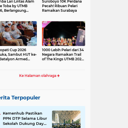
ba Lari Lintas Alam
Suroboyo 10K Perdana
e Toba by UTMB
Pecah! Ribuan Pelari
6, Berlangsung
Ramaikan Surabaya
ses
opati Cup 2026
1000 Lebih Pelari dari 34
uka, Sambut HUT ke-
Negara Ramaikan Trail
Batalyon Armed
of The Kings UTMB 2026
di Samosir
Ke Halaman olahraga
rita Terpopuler
Kemenhub Pastikan
PPN DTP Selama Libur
Sekolah Dukung Daya