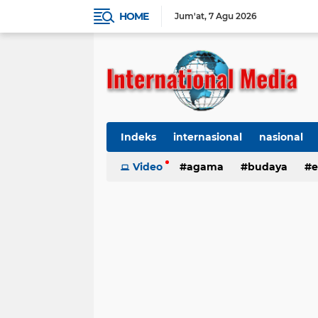
HOME
Jum'at
7 Agu 2026
Indeks
internasional
nasional
Ekbis
Video
TNI-Polri
agama
Organisasi
budaya
kes
e
kriminal
Polhukam
internasional
kesehatan
kri