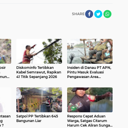
SHARE
sir
Diskominfo Tertibkan
Insiden di Danau PT APN,
n
Kabel Semrawut, Rapikan
Pintu Masuk Evaluasi
unung
41 Titik Sepanjang 2026
Pengawasan Area
Kawasan Industri
ntasan
Satpol PP Tertibkan 645
Respons Cepat Aduan
ng
Bangunan Liar
Warga, Satgas Citarum
 ?
Harum Cek Aliran Sungai