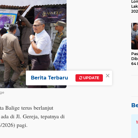
Lom
Lak
202
Suk
Pas
Dib
64 
×
Berita Terbaru
UPDATE
ige
Be
a Balige terus berlanjut
da di Jl. Gereja, tepatnya di
/2026) pagi.