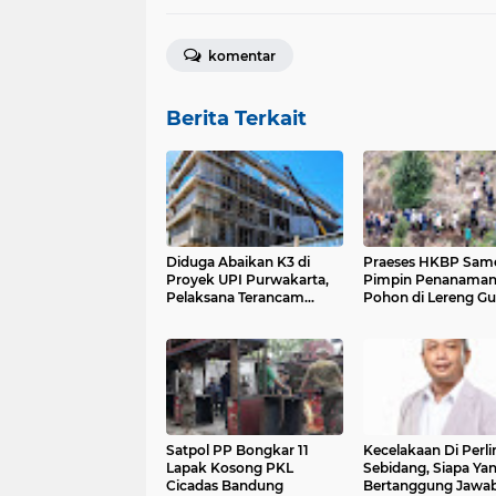
komentar
Berita Terkait
Diduga Abaikan K3 di
Praeses HKBP Samo
Proyek UPI Purwakarta,
Pimpin Penanama
Pelaksana Terancam
Pohon di Lereng G
Sanksi Pidana dan Denda
Pusuk Buhit
Satpol PP Bongkar 11
Kecelakaan Di Perli
Lapak Kosong PKL
Sebidang, Siapa Ya
Cicadas Bandung
Bertanggung Jawab