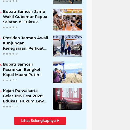
Beli Masyarakat
Bupati Samosir Jamu
Wakil Gubernur Papua
Selatan di Tuktuk
Presiden Jerman Awali
Kunjungan
Kenegaraan, Perkuat
Kemitraan Strategis
Indonesia–Jerman
Bupati Samosir
Resmikan Bengkel
Kapal Muara Putih I
Kejari Purwakarta
Gelar JMS Fest 2026:
Edukasi Hukum Lewat
Kreativitas Pelajar
Lihat Selengkapnya