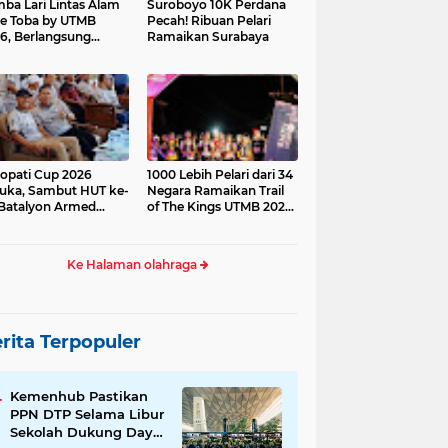
ba Lari Lintas Alam
Suroboyo 10K Perdana
e Toba by UTMB
Pecah! Ribuan Pelari
6, Berlangsung
Ramaikan Surabaya
ses
opati Cup 2026
1000 Lebih Pelari dari 34
uka, Sambut HUT ke-
Negara Ramaikan Trail
Batalyon Armed
of The Kings UTMB 2026
di Samosir
Ke Halaman olahraga
rita Terpopuler
Kemenhub Pastikan
PPN DTP Selama Libur
Sekolah Dukung Daya