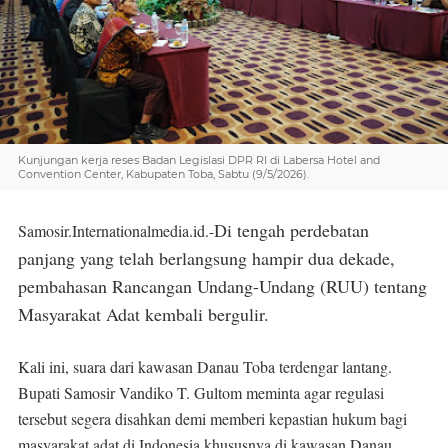
Kunjungan kerja reses Badan Legislasi DPR RI di Labersa Hotel and
Convention Center, Kabupaten Toba, Sabtu (9/5/2026).
Di tengah perdebatan
Samosir.Internationalmedia.id.-
panjang yang telah berlangsung hampir dua dekade,
pembahasan Rancangan Undang-Undang (RUU) tentang
Masyarakat Adat kembali bergulir.
Kali ini, suara dari kawasan Danau Toba terdengar lantang.
Bupati Samosir Vandiko T. Gultom meminta agar regulasi
tersebut segera disahkan demi memberi kepastian hukum bagi
masyarakat adat di Indonesia khususnya di kawasan Danau