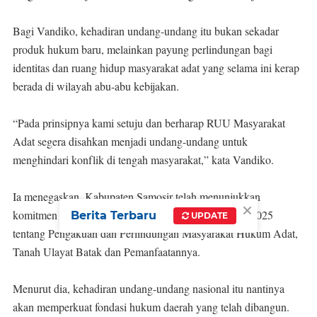
Bagi Vandiko, kehadiran undang-undang itu bukan sekadar
produk hukum baru, melainkan payung perlindungan bagi
identitas dan ruang hidup masyarakat adat yang selama ini kerap
berada di wilayah abu-abu kebijakan.
“Pada prinsipnya kami setuju dan berharap RUU Masyarakat
Adat segera disahkan menjadi undang-undang untuk
menghindari konflik di tengah masyarakat,” kata Vandiko.
Ia menegaskan, Kabupaten Samosir telah menunjukkan
×
komitmen melalui Peraturan Daerah Nomor 1 Tahun 2025
Berita Terbaru
UPDATE
tentang Pengakuan dan Perlindungan Masyarakat Hukum Adat,
Tanah Ulayat Batak dan Pemanfaatannya.
Menurut dia, kehadiran undang-undang nasional itu nantinya
akan memperkuat fondasi hukum daerah yang telah dibangun.