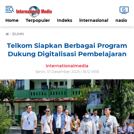
Home
Terpopuler
Indeks
internasional
nasional
›
BUMN
Telkom Siapkan Berbagai Program
Dukung Digitalisasi Pembelajaran
internationalmedia
Senin, 01 Desember 2025 | 16:12 WIB