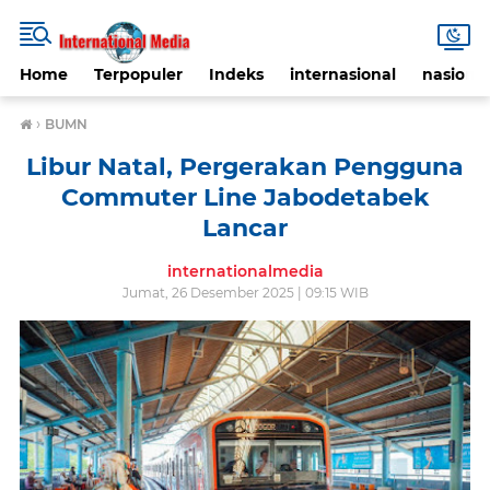
Home
Terpopuler
Indeks
internasional
nasional
›
BUMN
Libur Natal, Pergerakan Pengguna
Commuter Line Jabodetabek
Lancar
internationalmedia
Jumat, 26 Desember 2025 | 09:15 WIB