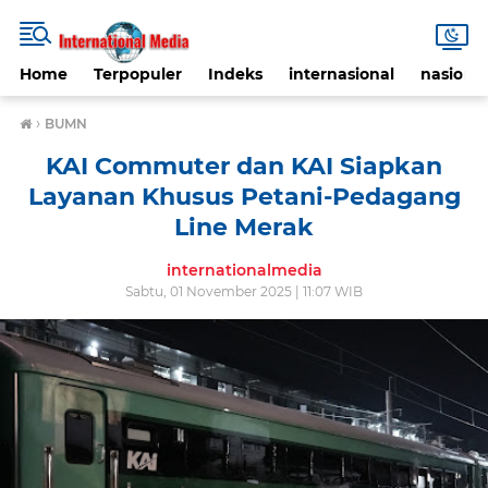
Home
Terpopuler
Indeks
internasional
nasional
›
BUMN
KAI Commuter dan KAI Siapkan
Layanan Khusus Petani-Pedagang
Line Merak
internationalmedia
Sabtu, 01 November 2025 | 11:07 WIB