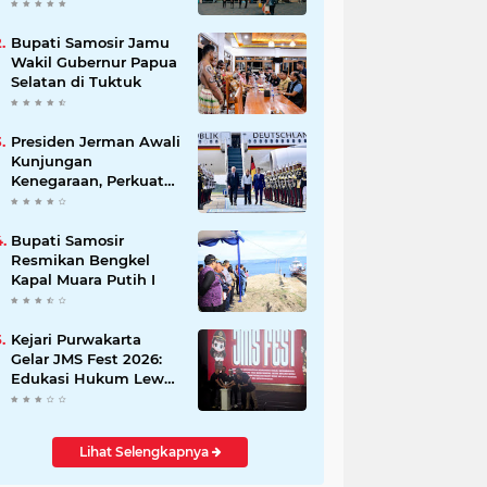
Beli Masyarakat
Bupati Samosir Jamu
Wakil Gubernur Papua
Selatan di Tuktuk
Presiden Jerman Awali
Kunjungan
Kenegaraan, Perkuat
Kemitraan Strategis
Indonesia–Jerman
Bupati Samosir
Resmikan Bengkel
Kapal Muara Putih I
Kejari Purwakarta
Gelar JMS Fest 2026:
Edukasi Hukum Lewat
Kreativitas Pelajar
Lihat Selengkapnya