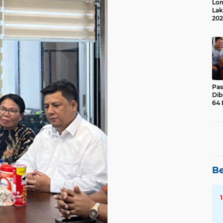
Lom
Lak
202
Suk
Pas
Dib
64 
Be