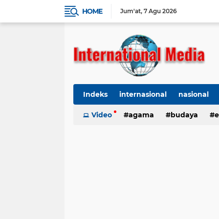
HOME
Jum'at
7 Agu 2026
Indeks
internasional
nasional
Ekbis
Video
TNI-Polri
agama
Organisasi
budaya
kes
e
kriminal
Polhukam
internasional
kesehatan
kri