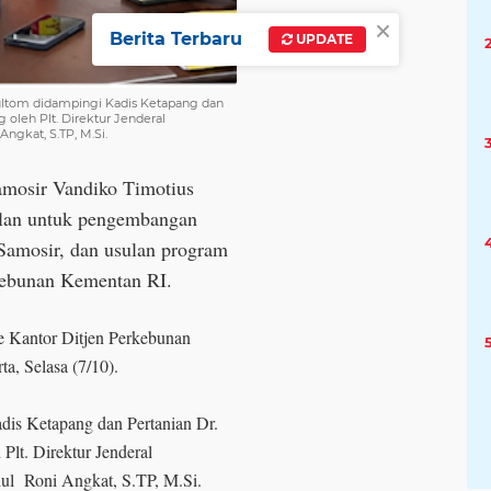
×
Berita Terbaru
UPDATE
ultom didampingi Kadis Ketapang dan
 oleh Plt. Direktur Jenderal
ngkat, S.TP, M.Si.
Samosir Vandiko Timotius
lan untuk pengembangan
Samosir, dan usulan program
rkebunan Kementan RI.
ke Kantor Ditjen Perkebunan
, Selasa (7/10).
dis Ketapang dan Pertanian Dr.
Plt. Direktur Jenderal
ul Roni Angkat, S.TP, M.Si.