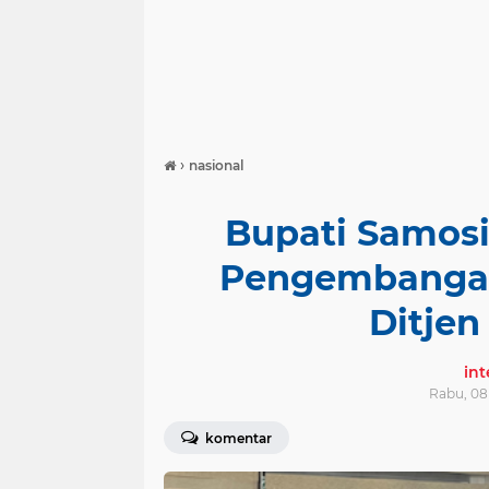
›
nasional
Bupati Samos
Pengembangan
Ditje
in
Rabu, 08
komentar