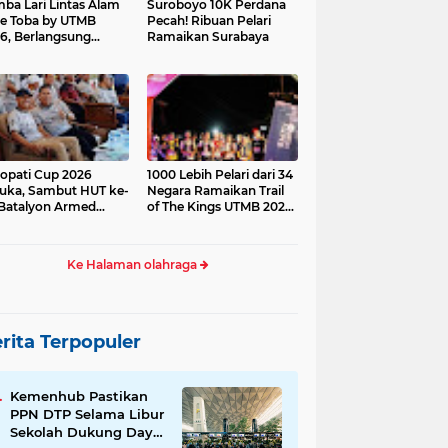
ba Lari Lintas Alam
Suroboyo 10K Perdana
e Toba by UTMB
Pecah! Ribuan Pelari
6, Berlangsung
Ramaikan Surabaya
ses
opati Cup 2026
1000 Lebih Pelari dari 34
uka, Sambut HUT ke-
Negara Ramaikan Trail
Batalyon Armed
of The Kings UTMB 2026
di Samosir
Ke Halaman olahraga
rita Terpopuler
Kemenhub Pastikan
PPN DTP Selama Libur
Sekolah Dukung Daya