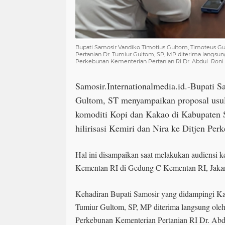
Bupati Samosir Vandiko Timotius Gultom, Timoteus G
Pertanian Dr. Tumiur Gultom, SP, MP diterima langsung
Perkebunan Kementerian Pertanian RI Dr. Abdul Roni A
Samosir.Internationalmedia.id.-Bupati 
Gultom, ST menyampaikan proposal usu
komoditi Kopi dan Kakao di Kabupaten 
hilirisasi Kemiri dan Nira ke Ditjen Pe
Hal ini disampaikan saat melakukan audiensi 
Kementan RI di Gedung C Kementan RI, Jakarta
Kehadiran Bupati Samosir yang didampingi Ka
Tumiur Gultom, SP, MP diterima langsung oleh 
Perkebunan Kementerian Pertanian RI Dr. Abd