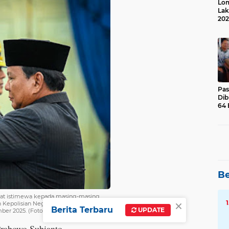
Lom
Lak
202
Suk
Pas
Dib
64 
Be
at istimewa kepada masing-masing
×
n Kepolisian Negara Republik Indonesia
Berita Terbaru
UPDATE
ember 2025. (Foto: BPMI Setpres)
 Prabowo Subianto