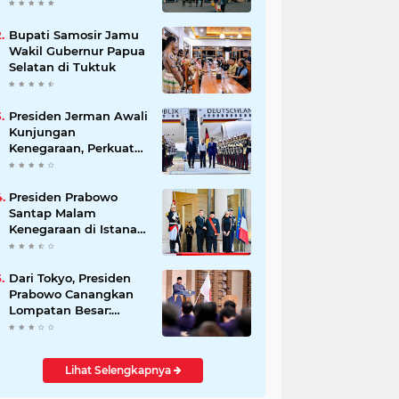
Beli Masyarakat
Bupati Samosir Jamu
Wakil Gubernur Papua
Selatan di Tuktuk
Presiden Jerman Awali
Kunjungan
Kenegaraan, Perkuat
Kemitraan Strategis
Indonesia–Jerman
Presiden Prabowo
Santap Malam
Kenegaraan di Istana
Élysée Paris
Dari Tokyo, Presiden
Prabowo Canangkan
Lompatan Besar:
Energi Hijau, Hilirisasi,
dan Diplomasi
Ekonomi
Lihat Selengkapnya