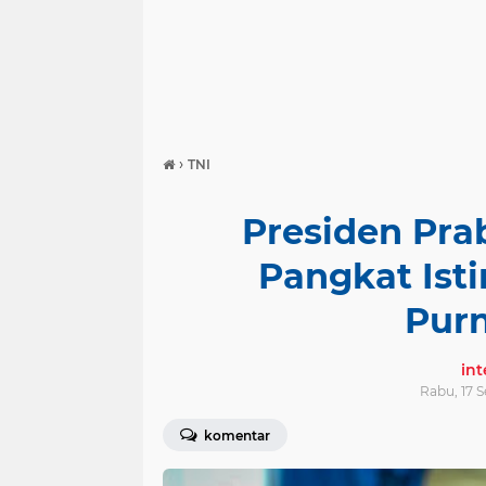
›
TNI
Presiden Pr
Pangkat Is
Pur
in
Rabu, 17 
komentar