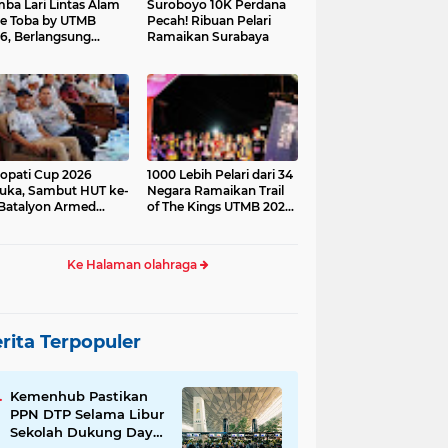
ba Lari Lintas Alam
Suroboyo 10K Perdana
e Toba by UTMB
Pecah! Ribuan Pelari
6, Berlangsung
Ramaikan Surabaya
ses
opati Cup 2026
1000 Lebih Pelari dari 34
uka, Sambut HUT ke-
Negara Ramaikan Trail
Batalyon Armed
of The Kings UTMB 2026
di Samosir
Ke Halaman olahraga
rita Terpopuler
Kemenhub Pastikan
PPN DTP Selama Libur
Sekolah Dukung Daya