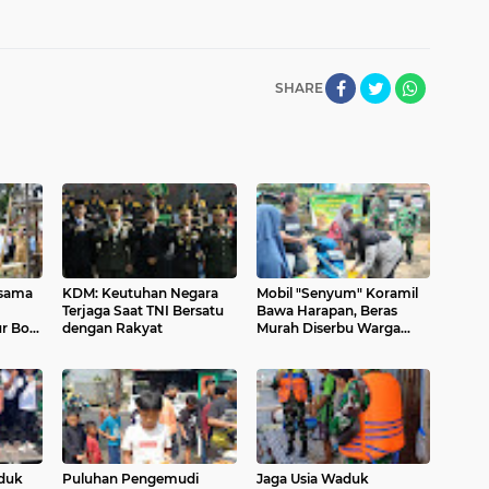
SHARE
rsama
KDM: Keutuhan Negara
Mobil "Senyum" Koramil
Terjaga Saat TNI Bersatu
Bawa Harapan, Beras
r Bor
dengan Rakyat
Murah Diserbu Warga
Desa
duk
Puluhan Pengemudi
Jaga Usia Waduk