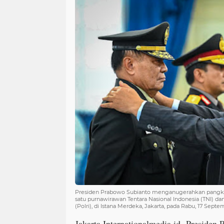
Presiden Prabowo Subianto menganugerahkan pangk
satu purnawirawan Tentara Nasional Indonesia (TNI) da
(Polri), di Istana Merdeka, Jakarta, pada Rabu, 17 Sept
Jakarta.Internationalmedia.id.-Presiden