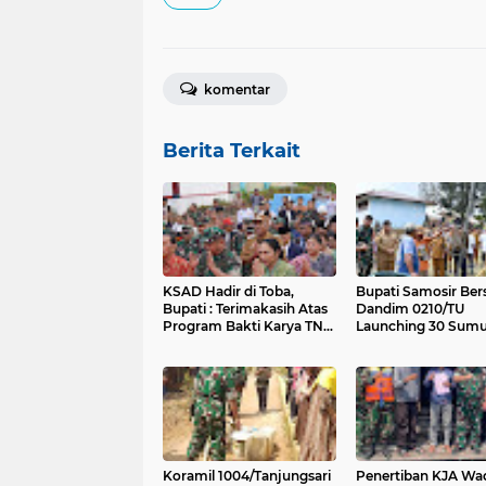
komentar
Berita Terkait
KSAD Hadir di Toba,
Bupati Samosir Be
Bupati : Terimakasih Atas
Dandim 0210/TU
Program Bakti Karya TNI
Launching 30 Sumu
AD Untuk Rakyat
Bantuan KASAD
Koramil 1004/Tanjungsari
Penertiban KJA Wa