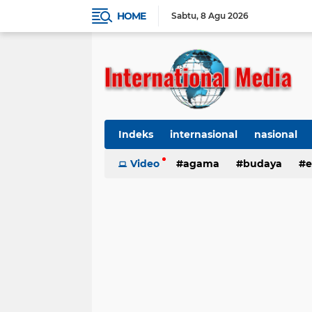
HOME
Sabtu
8 Agu 2026
Indeks
internasional
nasional
Ekbis
Video
TNI-Polri
agama
Organisasi
budaya
kes
e
kriminal
Polhukam
internasional
kesehatan
kri