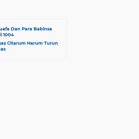
afa Dan Para Babinsa
l 1004
tgas Citarum Harum Turun
tas