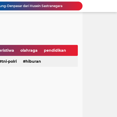
ng-Denpasar dari Husein Sastranegara
, APPBI Dorong Daya Beli dan Ekonomi Nasional
sebagai Ketua IWP DPRD Jabar Periode 2026–2028
 Tengah Ramainya Dunia
Hari Hutan Indonesia 2026, Buky Wibawa Ajak Masyarakat Pulihkan Hutan
ni Anak Yatim di HUT ke-50 Bahlil Lahadalia
Perusahaan Global di Jakarta
 Groundbreaking PSEL Legok Nangka
eristiwa
olahraga
pendidikan
n Bahan Pangan Harga Terjangkau
aya
tni-polri
hiburan
hiburan
serba serbi
Dukung UI Green Marathon 2026, KAI Commuter Tambah Dua Perjalanan Lintas Bogor