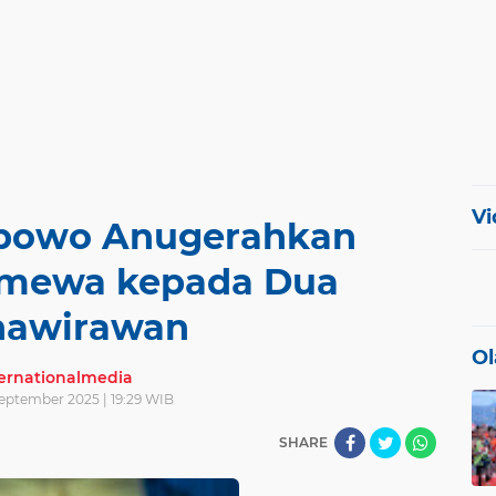
Vi
abowo Anugerahkan
timewa kepada Dua
nawirawan
Ol
ternationalmedia
September 2025 | 19:29 WIB
SHARE