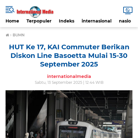
Home
Terpopuler
Indeks
internasional
nasional
›
BUMN
HUT Ke 17, KAI Commuter Berikan
Diskon Line Basoetta Mulai 15-30
September 2025
internationalmedia
Sabtu, 13 September 2025 | 12:44 WIB