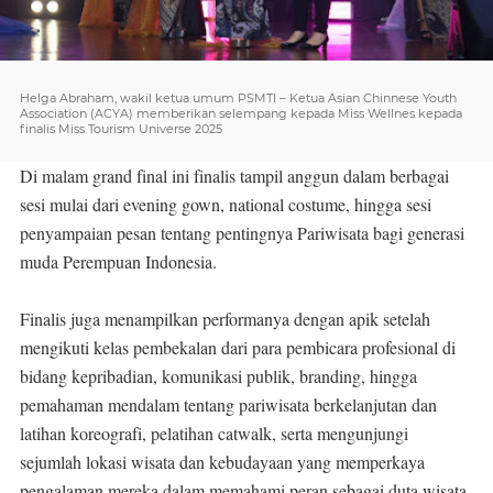
Helga Abraham, wakil ketua umum PSMTI – Ketua Asian Chinnese Youth
Association (ACYA) memberikan selempang kepada Miss Wellnes kepada
finalis Miss Tourism Universe 2025
Di malam grand final ini finalis tampil anggun dalam berbagai
sesi mulai dari evening gown, national costume, hingga sesi
penyampaian pesan tentang pentingnya Pariwisata bagi generasi
muda Perempuan Indonesia.
Finalis juga menampilkan performanya dengan apik setelah
mengikuti kelas pembekalan dari para pembicara profesional di
bidang kepribadian, komunikasi publik, branding, hingga
pemahaman mendalam tentang pariwisata berkelanjutan dan
latihan koreografi, pelatihan catwalk, serta mengunjungi
sejumlah lokasi wisata dan kebudayaan yang memperkaya
pengalaman mereka dalam memahami peran sebagai duta wisata.