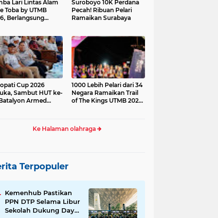
ba Lari Lintas Alam
Suroboyo 10K Perdana
e Toba by UTMB
Pecah! Ribuan Pelari
6, Berlangsung
Ramaikan Surabaya
ses
opati Cup 2026
1000 Lebih Pelari dari 34
uka, Sambut HUT ke-
Negara Ramaikan Trail
Batalyon Armed
of The Kings UTMB 2026
di Samosir
Ke Halaman olahraga
rita Terpopuler
Kemenhub Pastikan
PPN DTP Selama Libur
Sekolah Dukung Daya