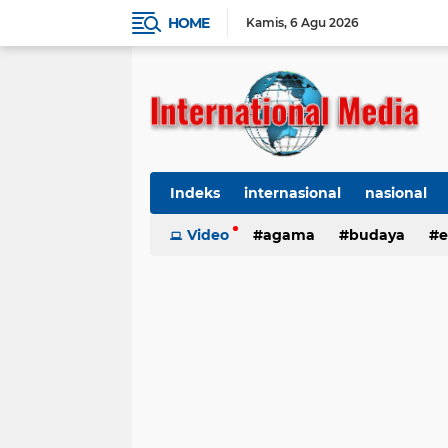
HOME
Kamis
6 Agu 2026
Indeks
internasional
nasional
Ekbis
Video
TNI-Polri
agama
Organisasi
budaya
kes
e
kriminal
Polhukam
internasional
kesehatan
kri