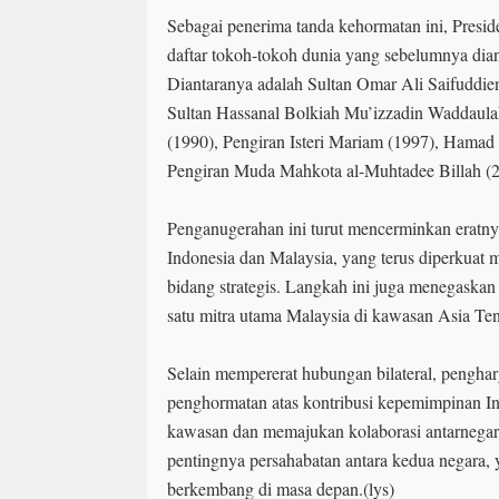
Sebagai penerima tanda kehormatan ini, Pres
daftar tokoh-tokoh dunia yang sebelumnya dia
Diantaranya adalah Sultan Omar Ali Saifuddie
Sultan Hassanal Bolkiah Mu’izzadin Waddaulah
(1990), Pengiran Isteri Mariam (1997), Hamad b
Pengiran Muda Mahkota al-Muhtadee Billah (2
Penganugerahan ini turut mencerminkan eratny
Indonesia dan Malaysia, yang terus diperkuat m
bidang strategis. Langkah ini juga menegaskan 
satu mitra utama Malaysia di kawasan Asia Te
Selain mempererat hubungan bilateral, penghar
penghormatan atas kontribusi kepemimpinan In
kawasan dan memajukan kolaborasi antarnega
pentingnya persahabatan antara kedua negara, 
berkembang di masa depan.(lys)