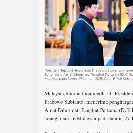
Presiden Republik Indonesia, Prabowo Subianto, men
Johor Yang Amat Dihormati Pangkat Pertama (D.K I J
Malaysia pada Senin, 27 Januari 2025. Foto: BPMI Setpr
Malaysia.Internationalmedia.id.-Preside
Prabowo Subianto, menerima penghargaa
Amat Dihormati Pangkat Pertama (D.K I
kenegaraan ke Malaysia pada Senin, 27 