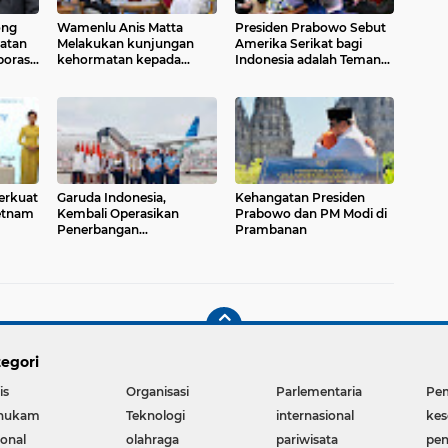
ong
Wamenlu Anis Matta
Presiden Prabowo Sebut
atan
Melakukan kunjungan
Amerika Serikat bagi
borasi
kehormatan kepada
Indonesia adalah Teman
PM/Menlu Qatar
yang sangat baik
erkuat
Garuda Indonesia,
Kehangatan Presiden
ietnam
Kembali Operasikan
Prabowo dan PM Modi di
Penerbangan
Prambanan
Kemanusiaan Ke Sudan,
Yaman dan Palestina
egori
is
Organisasi
Parlementaria
Pe
hukam
Teknologi
internasional
kes
ional
olahraga
pariwisata
pen