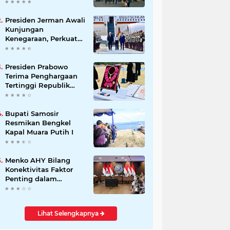
Beli Masyarakat
Presiden Jerman Awali
Kunjungan
Kenegaraan, Perkuat
Kemitraan Strategis
Indonesia–Jerman
Presiden Prabowo
Terima Penghargaan
Tertinggi Republik
Korea, The Grand
Order of Mugunghwa
Bupati Samosir
Resmikan Bengkel
Kapal Muara Putih I
Menko AHY Bilang
Konektivitas Faktor
Penting dalam
Peningkatkan
Pengalaman
Wisatawan
Lihat Selengkapnya