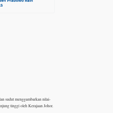
iden Prabowo Raih
AS
ilan sudut menggambarkan nilai-
jung tinggi oleh Kerajaan Johor.