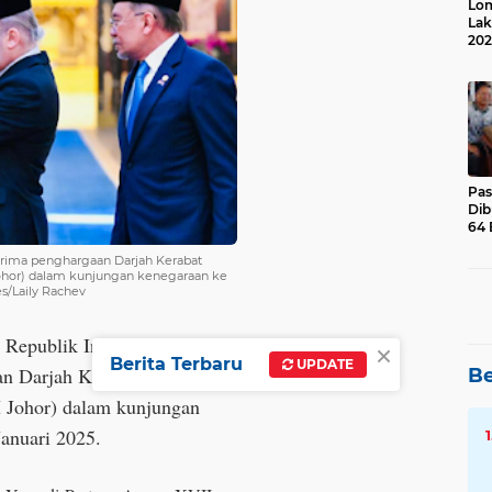
Lom
Lak
202
Suk
Pas
Dib
64 
erima penghargaan Darjah Kerabat
ohor) dalam kunjungan kenegaraan ke
es/Laily Rachev
n Republik Indonesia,
×
Berita Terbaru
UPDATE
n Darjah Kerabat Johor Yang
Be
 Johor) dalam kunjungan
Januari 2025.