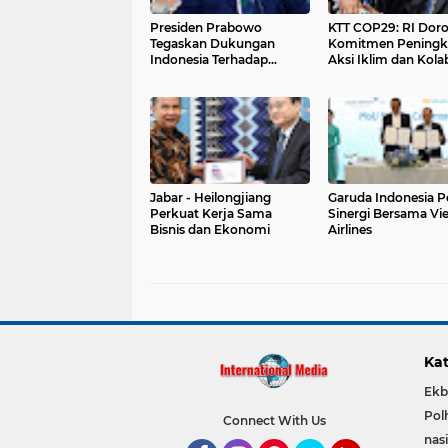
Presiden Prabowo
KTT COP29: RI Dor
Tegaskan Dukungan
Komitmen Peningk
Indonesia Terhadap
Aksi Iklim dan Kola
Perdagangan Terbuka
Energi Terbarukan
dan Adil di APEC 2024
Jabar - Heilongjiang
Garuda Indonesia P
Perkuat Kerja Sama
Sinergi Bersama V
Bisnis dan Ekonomi
Airlines
Kat
Ekb
Pol
Connect With Us
nas