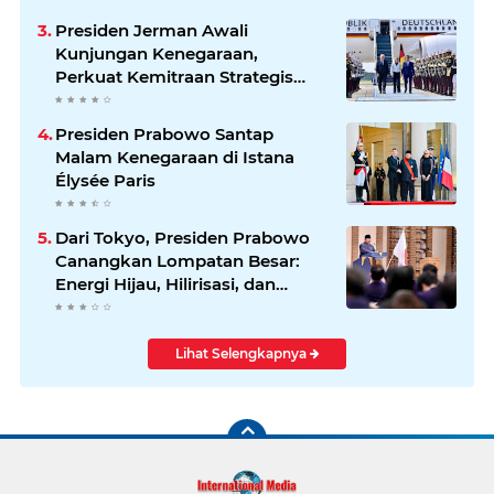
Presiden Jerman Awali
Kunjungan Kenegaraan,
Perkuat Kemitraan Strategis
Indonesia–Jerman
Presiden Prabowo Santap
Malam Kenegaraan di Istana
Élysée Paris
Dari Tokyo, Presiden Prabowo
Canangkan Lompatan Besar:
Energi Hijau, Hilirisasi, dan
Diplomasi Ekonomi
Lihat Selengkapnya