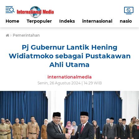
Home
Terpopuler
Indeks
internasional
nasional
›
Pemerintahan
Pj Gubernur Lantik Hening
Widiatmoko sebagai Pustakawan
Ahli Utama
internationalmedia
Senin, 26 Agustus 2024 | 14:29 WIB