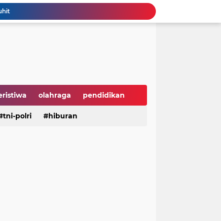
uhit
Kunjungan Wisman Semester I 2026 Tembus 7,45 Juta, Tertinggi Sejak 2020
 Antara DPRD dengan Pemprov Jabar
si untuk Tingkatkan Pelayanan Publik
mbus Rp 307 Miliar
 dan Wisata Padatkan Stasiun Citeras
up Mulai Tunjukkan Hasil
Presiden Prabowo Instruksikan Menteri Bahlil Tangani Pemadaman Listrik di Kalimantan
eristiwa
olahraga
pendidikan
 Bangunan Liar
Bupati Toba Tegaskan Jangan Ada Lagi Kekerasan dan Bullying Terhadap Anak
aya
tni-polri
hiburan
hiburan
serba serbi