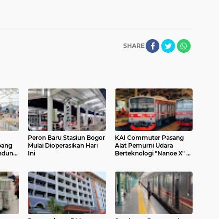
SHARE
Peron Baru Stasiun Bogor
KAI Commuter Pasang
pang
Mulai Dioperasikan Hari
Alat Pemurni Udara
ndung
Ini
Berteknologi "Nanoe X" di
Sarana KRL