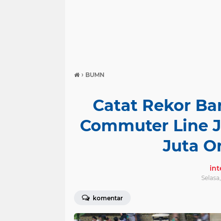
›
BUMN
Catat Rekor B
Commuter Line J
Juta O
in
Selasa,
komentar