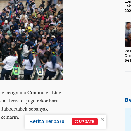
Lom
Lak
202
Suk
Pas
Dib
64 
lume pengguna Commuter Line
Be
n. Tercatat juga rekor baru
 Jabodetabek sebanyak
4 kemarin.
×
Berita Terbaru
UPDATE