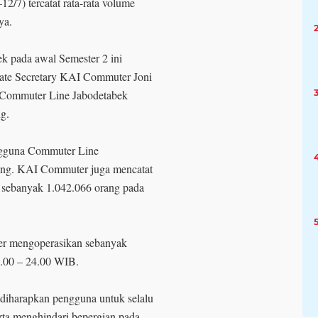
12/7) tercatat rata-rata volume
ya.
 pada awal Semester 2 ini
rate Secretary KAI Commuter Joni
 Commuter Line Jabodetabek
ng.
engguna Commuter Line
rang. KAI Commuter juga mencatat
u sebanyak 1.042.066 orang pada
er mengoperasikan sebanyak
04.00 – 24.00 WIB.
 diharapkan pengguna untuk selalu
rta menghindari bepergian pada