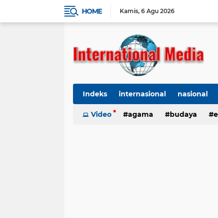
HOME
Kamis
6 Agu 2026
Indeks
internasional
nasional
Ekbis
Video
TNI-Polri
agama
Organisasi
budaya
kes
e
kriminal
Polhukam
internasional
kesehatan
kri