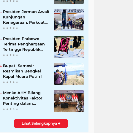
Beli Masyarakat
Presiden Jerman Awali
Kunjungan
Kenegaraan, Perkuat
Kemitraan Strategis
Indonesia–Jerman
Presiden Prabowo
Terima Penghargaan
Tertinggi Republik
Korea, The Grand
Order of Mugunghwa
Bupati Samosir
Resmikan Bengkel
Kapal Muara Putih I
Menko AHY Bilang
Konektivitas Faktor
Penting dalam
Peningkatkan
Pengalaman
Wisatawan
Lihat Selengkapnya