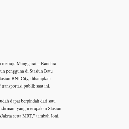
an menuju Manggarai – Bandara
run pengguna di Stasiun Batu
tasiun BNI City, diharapkan
transportasi publik saat ini.
ah dapat berpindah dari satu
n Sudirman, yang merupakan Stasiun
sJakrta serta MRT,” tambah Joni.