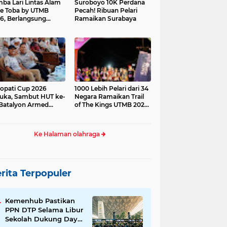
ba Lari Lintas Alam
Suroboyo 10K Perdana
e Toba by UTMB
Pecah! Ribuan Pelari
6, Berlangsung
Ramaikan Surabaya
ses
opati Cup 2026
1000 Lebih Pelari dari 34
uka, Sambut HUT ke-
Negara Ramaikan Trail
Batalyon Armed
of The Kings UTMB 2026
di Samosir
Ke Halaman olahraga
rita Terpopuler
Kemenhub Pastikan
PPN DTP Selama Libur
Sekolah Dukung Daya