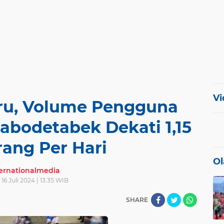
Vi
aru, Volume Pengguna
abodetabek Dekati 1,15
rang Per Hari
Ol
ternationalmedia
 16 Juli 2024 | 13:35 WIB
SHARE