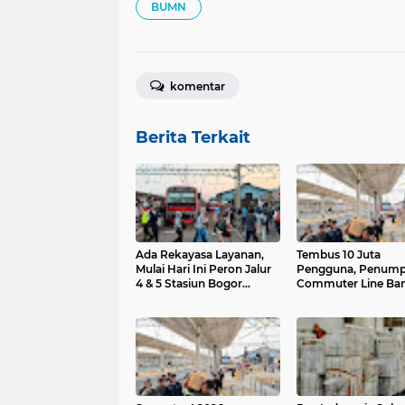
BUMN
komentar
Berita Terkait
Ada Rekayasa Layanan,
Tembus 10 Juta
Mulai Hari Ini Peron Jalur
Pengguna, Penum
4 & 5 Stasiun Bogor
Commuter Line Ba
Dibangun Kanopi
Naik 9,2%