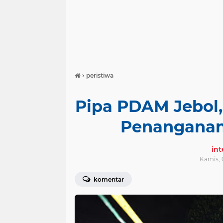
›
peristiwa
Pipa PDAM Jebol
Penanganan
in
Kamis, 
komentar