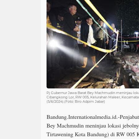
Pj Gubernur Jawa Barat Bey Machmudin meninjau lokas
Cibangkong Lor, RW 005, Kelurahan Maleer, Kecamata
(5/6/2024).(Foto: Biro Adpim Jabar)
Bandung.Internationalmedia.id.-Penjabat
Bey Machmudin meninjau lokasi jebol
Tirtawening Kota Bandung) di RW 005 