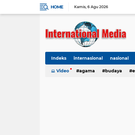
HOME
Kamis
6 Agu 2026
Indeks
internasional
nasional
Ekbis
Video
TNI-Polri
agama
Organisasi
budaya
kes
e
kriminal
Polhukam
internasional
kesehatan
kri