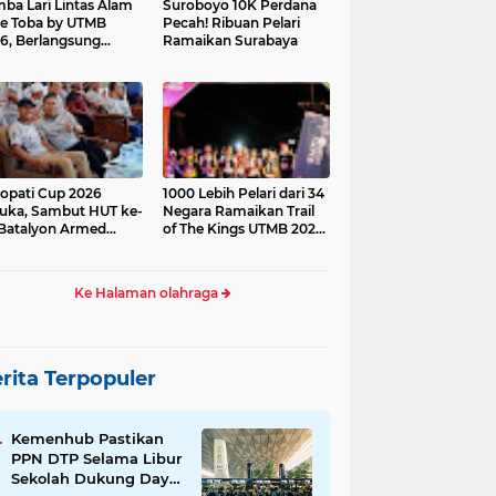
ba Lari Lintas Alam
Suroboyo 10K Perdana
e Toba by UTMB
Pecah! Ribuan Pelari
6, Berlangsung
Ramaikan Surabaya
ses
opati Cup 2026
1000 Lebih Pelari dari 34
uka, Sambut HUT ke-
Negara Ramaikan Trail
Batalyon Armed
of The Kings UTMB 2026
di Samosir
Ke Halaman olahraga
rita Terpopuler
Kemenhub Pastikan
PPN DTP Selama Libur
Sekolah Dukung Daya