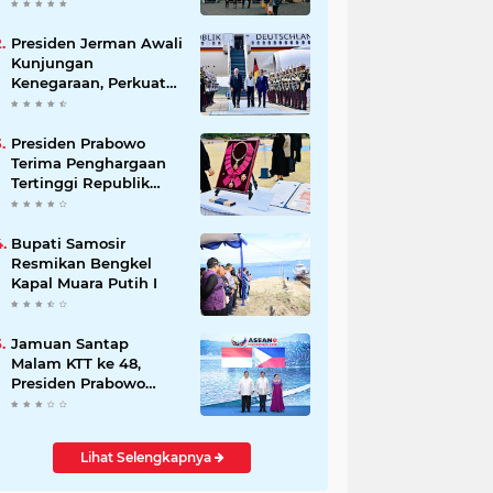
Beli Masyarakat
Presiden Jerman Awali
Kunjungan
Kenegaraan, Perkuat
Kemitraan Strategis
Indonesia–Jerman
Presiden Prabowo
Terima Penghargaan
Tertinggi Republik
Korea, The Grand
Order of Mugunghwa
Bupati Samosir
Resmikan Bengkel
Kapal Muara Putih I
Jamuan Santap
Malam KTT ke 48,
Presiden Prabowo
Disambut Langsung
Presiden Marcos Ir
Lihat Selengkapnya