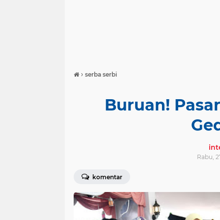
›
serba serbi
Buruan! Pasa
Ged
in
Rabu, 2
komentar