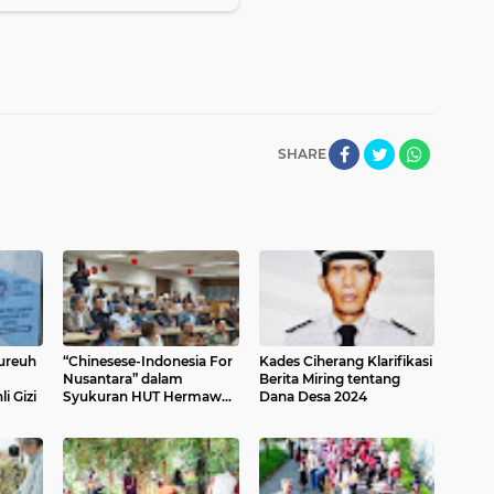
SHARE
ureuh
“Chinesese-Indonesia For
Kades Ciherang Klarifikasi
Nusantara” dalam
Berita Miring tentang
i Gizi
Syukuran HUT Hermawan
Dana Desa 2024
Kartadjaja