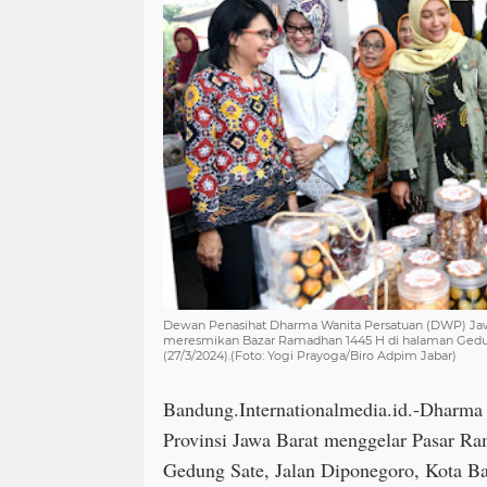
Dewan Penasihat Dharma Wanita Persatuan (DWP) J
meresmikan Bazar Ramadhan 1445 H di halaman Gedu
(27/3/2024).(Foto: Yogi Prayoga/Biro Adpim Jabar)
Bandung.Internationalmedia.id.-Dharma
Provinsi Jawa Barat menggelar Pasar R
Gedung Sate, Jalan Diponegoro, Kota B