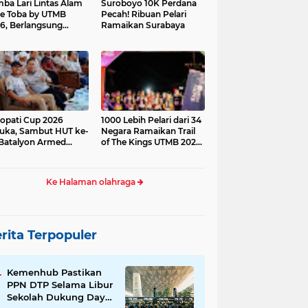
ba Lari Lintas Alam
Suroboyo 10K Perdana
e Toba by UTMB
Pecah! Ribuan Pelari
6, Berlangsung
Ramaikan Surabaya
ses
opati Cup 2026
1000 Lebih Pelari dari 34
uka, Sambut HUT ke-
Negara Ramaikan Trail
Batalyon Armed
of The Kings UTMB 2026
di Samosir
Ke Halaman olahraga
rita Terpopuler
Kemenhub Pastikan
PPN DTP Selama Libur
Sekolah Dukung Daya