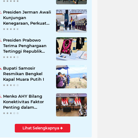
Beli Masyarakat
Presiden Jerman Awali
Kunjungan
Kenegaraan, Perkuat
Kemitraan Strategis
Indonesia–Jerman
Presiden Prabowo
Terima Penghargaan
Tertinggi Republik
Korea, The Grand
Order of Mugunghwa
Bupati Samosir
Resmikan Bengkel
Kapal Muara Putih I
Menko AHY Bilang
Konektivitas Faktor
Penting dalam
Peningkatkan
Pengalaman
Wisatawan
Lihat Selengkapnya