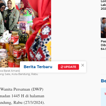
Lom
Lak
202
Suk
Pas
Dib
64 
×
Berita Terbaru
UPDATE
awa Barat Amanda Bey Machmudin
ng Sate, Kota Bandung, Rabu
Be
 Wanita Persatuan (DWP)
amadan 1445 H di halaman
andung, Rabu (27/3/2024).