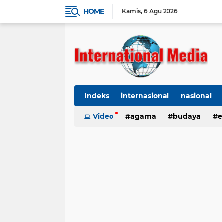
HOME
Kamis
6 Agu 2026
Indeks
internasional
nasional
Ekbis
Video
TNI-Polri
agama
Organisasi
budaya
kes
e
kriminal
Polhukam
internasional
kesehatan
kri