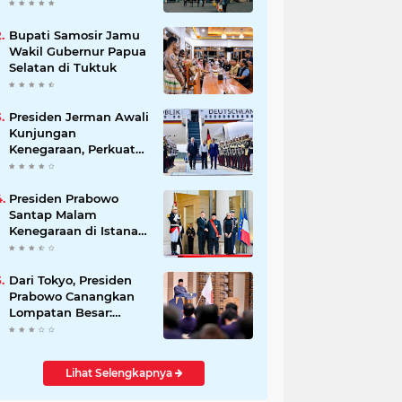
Beli Masyarakat
Bupati Samosir Jamu
Wakil Gubernur Papua
Selatan di Tuktuk
Presiden Jerman Awali
Kunjungan
Kenegaraan, Perkuat
Kemitraan Strategis
Indonesia–Jerman
Presiden Prabowo
Santap Malam
Kenegaraan di Istana
Élysée Paris
Dari Tokyo, Presiden
Prabowo Canangkan
Lompatan Besar:
Energi Hijau, Hilirisasi,
dan Diplomasi
Ekonomi
Lihat Selengkapnya