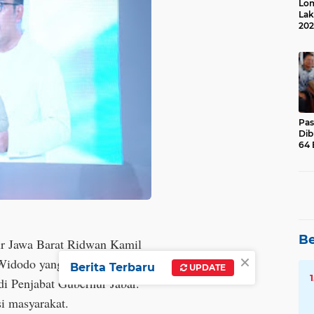
Lom
Lak
202
Suk
Pas
Dib
64 
Be
ur Jawa Barat Ridwan Kamil
×
 Widodo yang menunjuk Bey
Berita Terbaru
UPDATE
i Penjabat Gubernur Jabar.
si masyarakat.