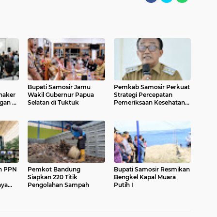
Bupati Samosir Jamu
Pemkab Samosir Perkuat
snaker
Wakil Gubernur Papua
Strategi Percepatan
gan 8
Selatan di Tuktuk
Pemeriksaan Kesehatan
Gratis
n PPN
Pemkot Bandung
Bupati Samosir Resmikan
Siapkan 220 Titik
Bengkel Kapal Muara
aya
Pengolahan Sampah
Putih I