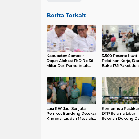
Berita Terkait
Kabupaten Samosir
3.500 Peserta Ikuti
Dapat Alokasi TKD Rp 38
Pelatihan Kerja, Di
Miliar Dari Pemerintah
Buka 175 Paket den
Pusat
Bidang Keahlian
Laci RW Jadi Senjata
Kemenhub Pastika
Pemkot Bandung Deteksi
DTP Selama Libur
Kriminalitas dan Masalah
Sekolah Dukung D
Sosial
Beli Masyarakat