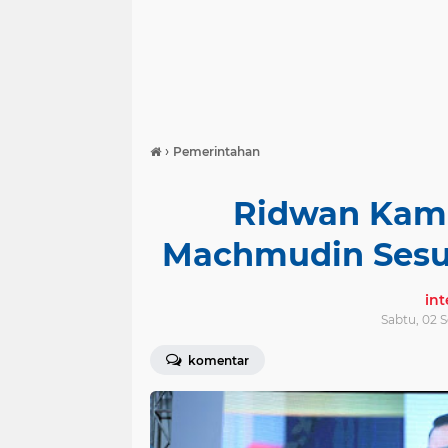
›
Pemerintahan
Ridwan Kami
Machmudin Sesua
in
Sabtu, 02 
komentar