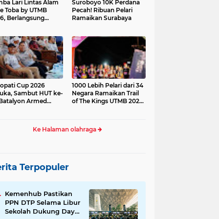
ba Lari Lintas Alam
Suroboyo 10K Perdana
e Toba by UTMB
Pecah! Ribuan Pelari
6, Berlangsung
Ramaikan Surabaya
ses
opati Cup 2026
1000 Lebih Pelari dari 34
uka, Sambut HUT ke-
Negara Ramaikan Trail
Batalyon Armed
of The Kings UTMB 2026
di Samosir
Ke Halaman olahraga
rita Terpopuler
Kemenhub Pastikan
PPN DTP Selama Libur
Sekolah Dukung Daya