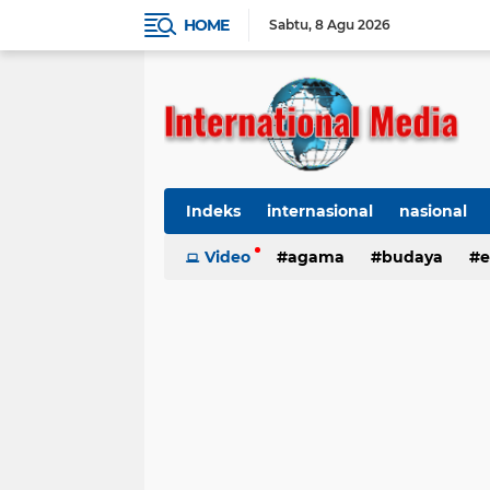
HOME
Sabtu
8 Agu 2026
Indeks
internasional
nasional
Ekbis
Video
TNI-Polri
agama
Organisasi
budaya
kes
e
kriminal
Polhukam
internasional
kesehatan
kri