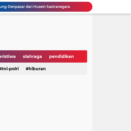
ng-Denpasar dari Husein Sastranegara
, APPBI Dorong Daya Beli dan Ekonomi Nasional
sebagai Ketua IWP DPRD Jabar Periode 2026–2028
 Tengah Ramainya Dunia
Hari Hutan Indonesia 2026, Buky Wibawa Ajak Masyarakat Pulihkan Hutan
ni Anak Yatim di HUT ke-50 Bahlil Lahadalia
Perusahaan Global di Jakarta
 Groundbreaking PSEL Legok Nangka
eristiwa
olahraga
pendidikan
n Bahan Pangan Harga Terjangkau
aya
tni-polri
hiburan
hiburan
serba serbi
Dukung UI Green Marathon 2026, KAI Commuter Tambah Dua Perjalanan Lintas Bogor