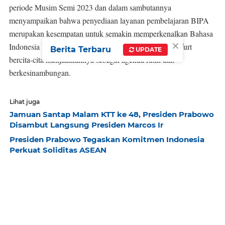
periode Musim Semi 2023 dan dalam sambutannya
menyampaikan bahwa penyediaan layanan pembelajaran BIPA
merupakan kesempatan untuk semakin memperkenalkan Bahasa
×
Indonesia kepada warga negara asing dan KJRI Frankfurt
Berita Terbaru
UPDATE
bercita-cita menjadikannya sebagai agenda rutin dan
berkesinambungan.
Lihat juga
Jamuan Santap Malam KTT ke 48, Presiden Prabowo
Disambut Langsung Presiden Marcos Ir
Presiden Prabowo Tegaskan Komitmen Indonesia
Perkuat Soliditas ASEAN