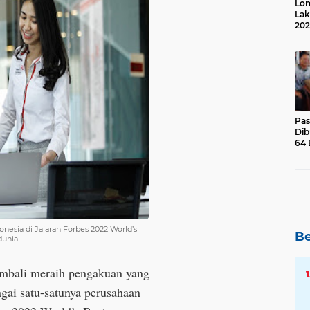
Lom
Lak
202
Suk
Pas
Dib
64 
esia di Jajaran Forbes 2022 World’s
Be
dunia
mbali meraih pengakuan yang
bagai satu-satunya perusahaan