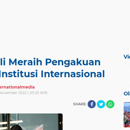
Vi
i Meraih Pengakuan
nstitusi Internasional
ternationalmedia
 November 2022 | 20:25 WIB
Ol
SHARE