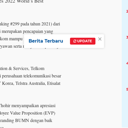
es 2022 World’s Best
nking #299 pada tahun 2021) dari
ini merupakan pencapaian yang
×
kom mampu untuk terus
Berita Terbaru
UPDATE
yawan serta menjadi tempat kerja
tion & Services, Telkom
i perusahaan telekomunikasi besar
Korea, Telstra Australia, Etisalat
Thohir menyampaikan apresiasi
oyee Value Proposition (EVP)
 Branding BUMN dengan baik
nya.