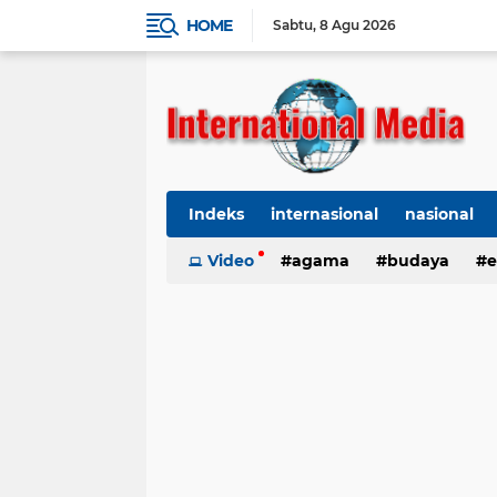
HOME
Sabtu
8 Agu 2026
Indeks
internasional
nasional
Ekbis
Video
TNI-Polri
agama
Organisasi
budaya
kes
e
kriminal
Polhukam
internasional
kesehatan
kri