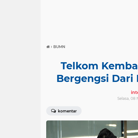
›
BUMN
Telkom Kembal
Bergengsi Dari I
in
Selasa, 08
komentar