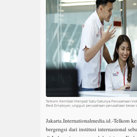
Telkom Kembali Menjadi Satu-Satunya Perusahaan Indon
Best Employer, ungguli perusahaan-perusahaan besar 
Jakarta.Internationalmedia.id.-
Telkom ke
bergengsi dari institusi internasional se