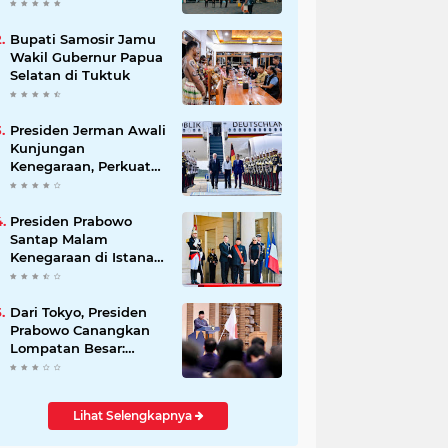
Beli Masyarakat
Bupati Samosir Jamu
Wakil Gubernur Papua
Selatan di Tuktuk
Presiden Jerman Awali
Kunjungan
Kenegaraan, Perkuat
Kemitraan Strategis
Indonesia–Jerman
Presiden Prabowo
Santap Malam
Kenegaraan di Istana
Élysée Paris
Dari Tokyo, Presiden
Prabowo Canangkan
Lompatan Besar:
Energi Hijau, Hilirisasi,
dan Diplomasi
Ekonomi
Lihat Selengkapnya