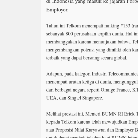
di Indonesia yang masuk ke jajaran Forb
Employer.
Tahun ini Telkom menempati ranking #153 (ra
sebanyak 800 perusahaan terpilih dunia. Hal 
membanggakan karena menunjukan bahwa Tel
mengembangkan potensi yang dimiliki oleh kar
terbaik yang dapat bersaing secara global.
Adapun, pada kategori Industri Telecommunica
menempati urutan ketiga di dunia, mengunggul
dari berbagai negara seperti Orange France, KT 
UEA, dan Singtel Singapore.
Melihat prestasi ini, Menteri BUMN RI Erick 
kepada Telkom karena telah mewujudkan Empl
atau Proposisi Nilai Karyawan dan Employer
untuk dapat menjadi teladan bagi BUMN lain