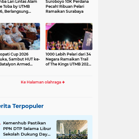
ba Lari Lintas Alam
Suroboyo 10K Perdana
e Toba by UTMB
Pecah! Ribuan Pelari
6, Berlangsung
Ramaikan Surabaya
ses
opati Cup 2026
1000 Lebih Pelari dari 34
uka, Sambut HUT ke-
Negara Ramaikan Trail
Batalyon Armed
of The Kings UTMB 2026
di Samosir
Ke Halaman olahraga
rita Terpopuler
Kemenhub Pastikan
PPN DTP Selama Libur
Sekolah Dukung Daya