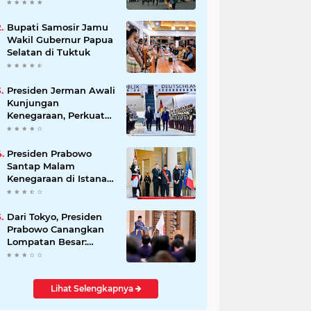
Beli Masyarakat
Bupati Samosir Jamu
Wakil Gubernur Papua
Selatan di Tuktuk
Presiden Jerman Awali
Kunjungan
Kenegaraan, Perkuat
Kemitraan Strategis
Indonesia–Jerman
Presiden Prabowo
Santap Malam
Kenegaraan di Istana
Élysée Paris
Dari Tokyo, Presiden
Prabowo Canangkan
Lompatan Besar:
Energi Hijau, Hilirisasi,
dan Diplomasi
Ekonomi
Lihat Selengkapnya