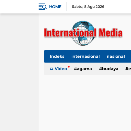
HOME
Sabtu
8 Agu 2026
Indeks
internasional
nasional
Ekbis
Video
TNI-Polri
agama
Organisasi
budaya
kes
e
kriminal
Polhukam
internasional
kesehatan
kri