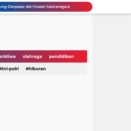
ng-Denpasar dari Husein Sastranegara
, APPBI Dorong Daya Beli dan Ekonomi Nasional
sebagai Ketua IWP DPRD Jabar Periode 2026–2028
 Tengah Ramainya Dunia
Hari Hutan Indonesia 2026, Buky Wibawa Ajak Masyarakat Pulihkan Hutan
ni Anak Yatim di HUT ke-50 Bahlil Lahadalia
Perusahaan Global di Jakarta
 Groundbreaking PSEL Legok Nangka
eristiwa
olahraga
pendidikan
n Bahan Pangan Harga Terjangkau
aya
tni-polri
hiburan
hiburan
serba serbi
Dukung UI Green Marathon 2026, KAI Commuter Tambah Dua Perjalanan Lintas Bogor