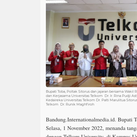
Bupati Toba, Poltak Sitorus dan jajaran bersama Wakil 
dan Kerjasama Universitas Telkom Dr. Ir. Rina Pudji Astu
Kedaireka Universitas Telkom Dr. Palti Marulitua Sitoru
Telkom Dr. Runik Maghfiroh
Bandung.Internationalmedia.id. Bupati T
Selasa, 1 November 2022, menanda tang
dengan Telkom University, di Kampus Un