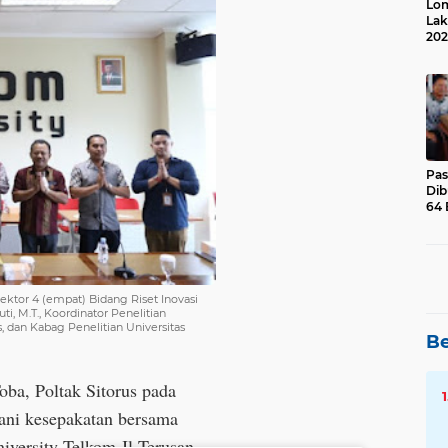
Lom
Lak
202
Suk
Pas
Dib
64 
Rektor 4 (empat) Bidang Riset Inovasi
ti, M.T., Koordinator Penelitian
s, dan Kabag Penelitian Universitas
Be
oba, Poltak Sitorus pada
ani kesepakatan bersama
iversity Telkom Jl Terusan