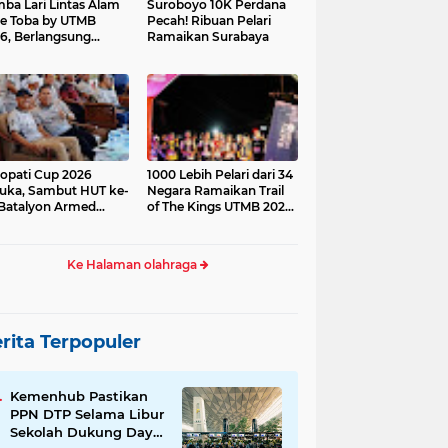
ba Lari Lintas Alam
Suroboyo 10K Perdana
e Toba by UTMB
Pecah! Ribuan Pelari
6, Berlangsung
Ramaikan Surabaya
ses
opati Cup 2026
1000 Lebih Pelari dari 34
uka, Sambut HUT ke-
Negara Ramaikan Trail
Batalyon Armed
of The Kings UTMB 2026
di Samosir
Ke Halaman olahraga
rita Terpopuler
Kemenhub Pastikan
PPN DTP Selama Libur
Sekolah Dukung Daya