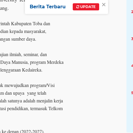
×
Berita Terbaru
ung.
UPDATE
rintah Kabupaten Toba dan
bdian kepada masyarakat,
bangan sumber daya.
jian ilmiah, seminar, dan
 Daya Manusia, program Merdeka
lenggaraan Kedaireka.
ntuk mewujudkan program/Visi
ram dan upaya yang telah
lah satunya adalah menjalin kerja
itusi pendidikan, termasuk Telkom
n ke depan (2022-2027).