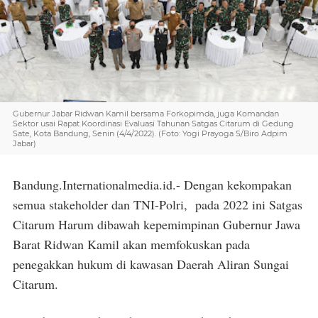
Gubernur Jabar Ridwan Kamil bersama Forkopimda, juga Komandan
Sektor usai Rapat Koordinasi Evaluasi Tahunan Satgas Citarum di Gedung
Sate, Kota Bandung, Senin (4/4/2022). (Foto: Yogi Prayoga S/Biro Adpim
Jabar)
Bandung.Internationalmedia.id.- Dengan kekompakan
semua stakeholder dan TNI-Polri, pada 2022 ini Satgas
Citarum Harum dibawah kepemimpinan Gubernur Jawa
Barat Ridwan Kamil akan memfokuskan pada
penegakkan hukum di kawasan Daerah Aliran Sungai
Citarum.