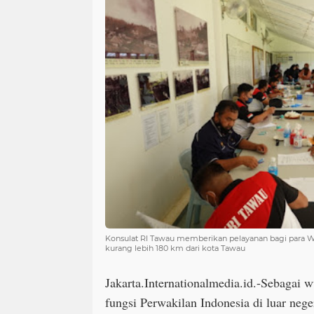
Konsulat RI Tawau memberikan pelayanan bagi para WN
kurang lebih 180 km dari kota Tawau
Jakarta.Internationalmedia.id.-Sebagai 
fungsi Perwakilan Indonesia di luar neg