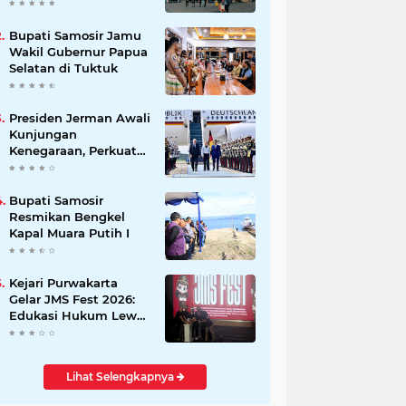
Beli Masyarakat
Bupati Samosir Jamu
Wakil Gubernur Papua
Selatan di Tuktuk
Presiden Jerman Awali
Kunjungan
Kenegaraan, Perkuat
Kemitraan Strategis
Indonesia–Jerman
Bupati Samosir
Resmikan Bengkel
Kapal Muara Putih I
Kejari Purwakarta
Gelar JMS Fest 2026:
Edukasi Hukum Lewat
Kreativitas Pelajar
Lihat Selengkapnya