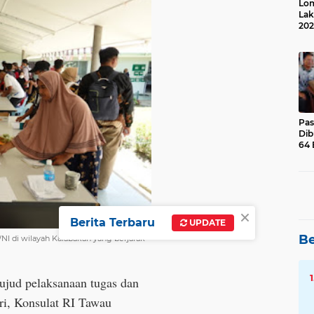
Lom
Lak
202
Suk
Pas
Dib
64 
×
Berita Terbaru
UPDATE
Be
I di wilayah Kalabakan yang berjarak
wujud pelaksanaan tugas dan
eri, Konsulat RI Tawau