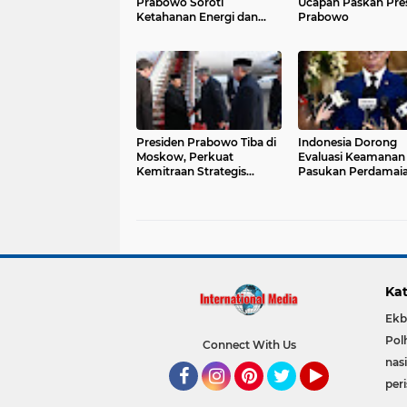
Prabowo Soroti
Ucapan Paskah Pre
Ketahanan Energi dan
Prabowo
Ketahanan Pangan
Presiden Prabowo Tiba di
Indonesia Dorong
Moskow, Perkuat
Evaluasi Keamanan
Kemitraan Strategis
Pasukan Perdamai
Indonesia–Rusia
Dunia
Kat
Ekb
Pol
Connect With Us
nas
per
Facebook
Instagram
Pinterest
Twitter
YouTube